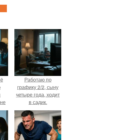
сё
Работаю по
о
графику 2/2, сыну
я
четыре года, ходит
 не
в садик.
а.