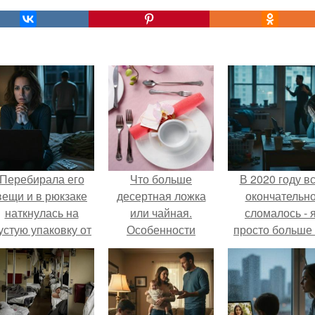
Перебирала его
Что больше
В 2020 году в
вещи и в рюкзаке
десертная ложка
окончательн
наткнулась на
или чайная.
сломалось - 
устую упаковку от
Особенности
просто больше
аких-то таблеток.
тянула всё одн