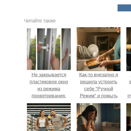
Читайте также
Не закрывается
Как-то внезапно я
пластиковое окно
решила устроить
из режима
себе "Ручной
проветривания.
Режим" и помыть
п
Ручку заклинило в
посуду без помощи
к
верхнем, откидном
техники.
положении