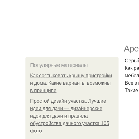
Ape
Серый
Популярные материалы
Как р
мебел
Как состыковать крышу пристройки
Все э
и дома. Какие варианты возможны
Такие
в принципе
Простой дизайн участка. Лучшие
идеи для дачи — дизайнерские
идеи для дачи и правила
обустройства дачного участка 105
фото