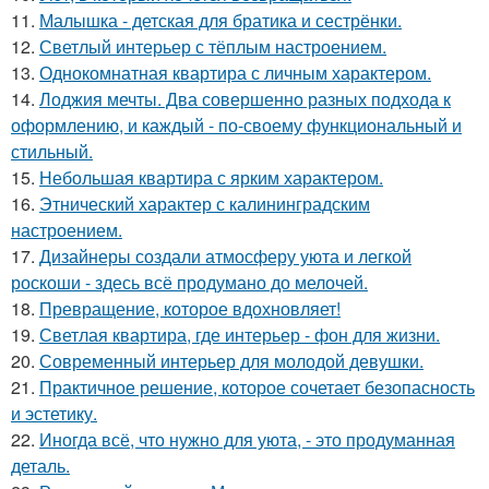
11.
Малышка - детская для братика и сестрёнки.
12.
Светлый интерьер с тёплым настроением.
13.
Однокомнатная квартира с личным характером.
14.
Лоджия мечты. Два совершенно разных подхода к
оформлению, и каждый - по-своему функциональный и
стильный.
15.
Небольшая квартира с ярким характером.
16.
Этнический характер с калининградским
настроением.
17.
Дизайнеры создали атмосферу уюта и легкой
роскоши - здесь всё продумано до мелочей.
18.
Превращение, которое вдохновляет!
19.
Светлая квартира, где интерьер - фон для жизни.
20.
Современный интерьер для молодой девушки.
21.
Практичное решение, которое сочетает безопасность
и эстетику.
22.
Иногда всё, что нужно для уюта, - это продуманная
деталь.