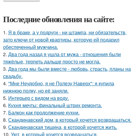
Последние обновления на сайте:
1.
Я в браке, а у подруги - ни штампа, ни обязательств,
зато ключи от новой квартиры, которую ей подарил
обеспеченный мужчина.
2.
Два года назад я ушла от мужа - отношения были
тяжёлые, терпеть дальше просто не могла.
3.
Два года мы были вместе - любовь, страсть, планы на
свадьбу.
4.
"Мне Неудобно, я не Полезу Наверх": я купила
нижнюю полку, но её заняли.
5.
Интерьер с видом на воду.
6.
Кухня мечты: финальный штрих ремонта.
7.
Балкон как продолжение кухни.
8.
Скандинавский дом, в который хочется возвращаться.
9.
Скандинавская тишина, в которой хочется жить.
10.
Уют, в который хочется возвращаться.