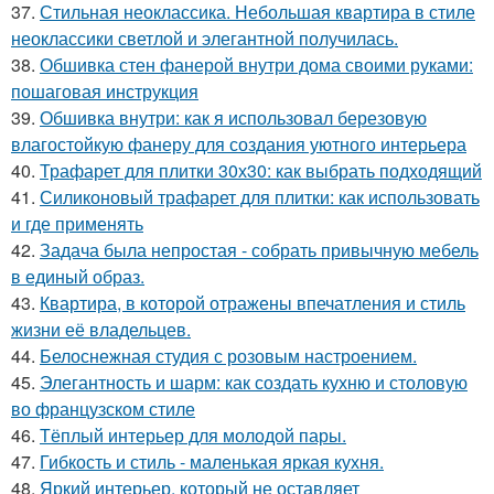
37.
Стильная неоклассика. Небольшая квартира в стиле
неоклассики светлой и элегантной получилась.
38.
Обшивка стен фанерой внутри дома своими руками:
пошаговая инструкция
39.
Обшивка внутри: как я использовал березовую
влагостойкую фанеру для создания уютного интерьера
40.
Трафарет для плитки 30х30: как выбрать подходящий
41.
Силиконовый трафарет для плитки: как использовать
и где применять
42.
Задача была непростая - собрать привычную мебель
в единый образ.
43.
Квартира, в которой отражены впечатления и стиль
жизни её владельцев.
44.
Белоснежная студия с розовым настроением.
45.
Элегантность и шарм: как создать кухню и столовую
во французском стиле
46.
Тёплый интерьер для молодой пары.
47.
Гибкость и стиль - маленькая яркая кухня.
48.
Яркий интерьер, который не оставляет