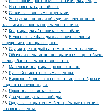
23.
Роскошный проект в Москва - сити для аренды.
24.
Изголовье как арт - объект.
25.
Сталинка с винными акцентами.
26.
Эта кухня - гостиная объединяет элегантность
классики и лёгкость современного стиля.
27.
Квартира для айтишника и его собаки.
28.
Белоснежные фасады и лаконичные линии
ощущение простора создают.
29.
Студия, где каждый сантиметр имеет значение.
30.
Обычная стена может превратиться в арт - объект,
если добавить немного творчества.
31.
Маленькая квартира в розовых тонах.
32.
Русский стиль с нежным акцентом.
33.
Бирюзовый цвет - это свежесть морского бриза и
радость солнечного дня.
34.
Яркие краски - яркая жизнь!
35.
Два уровня уюта и свободы.
36.
Однушка с характером: бетон, тёмные оттенки и
розовые акценты.