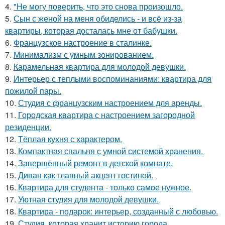
4.
"Не могу поверить, что это снова произошло.
5.
Сын с женой на меня обиделись - и всё из-за
квартиры, которая досталась мне от бабушки.
6.
Французское настроение в сталинке.
7.
Минимализм с умным зонированием.
8.
Карамельная квартира для молодой девушки.
9.
Интерьер с теплыми воспоминаниями: квартира для
пожилой пары.
10.
Студия с французским настроением для аренды.
11.
Городская квартира с настроением загородной
резиденции.
12.
Тёплая кухня с характером.
13.
Компактная спальня с умной системой хранения.
14.
Завершённый ремонт в детской комнате.
15.
Диван как главный акцент гостиной.
16.
Квартира для студента - только самое нужное.
17.
Уютная студия для молодой девушки.
18.
Квартира - подарок: интерьер, созданный с любовью.
19.
Студия, которая хранит историю города.