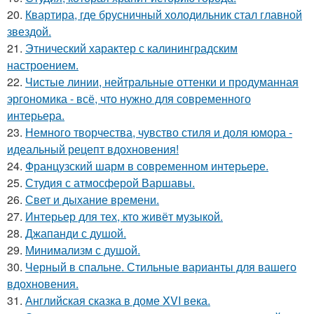
20.
Квартира, где брусничный холодильник стал главной
звездой.
21.
Этнический характер с калининградским
настроением.
22.
Чистые линии, нейтральные оттенки и продуманная
эргономика - всё, что нужно для современного
интерьера.
23.
Немного творчества, чувство стиля и доля юмора -
идеальный рецепт вдохновения!
24.
Французский шарм в современном интерьере.
25.
Студия с атмосферой Варшавы.
26.
Свет и дыхание времени.
27.
Интерьер для тех, кто живёт музыкой.
28.
Джапанди с душой.
29.
Минимализм с душой.
30.
Черный в спальне. Стильные варианты для вашего
вдохновения.
31.
Английская сказка в доме XVI века.