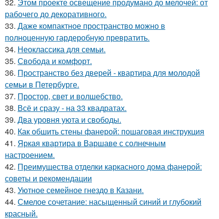
32.
Этом проекте освещение продумано до мелочей: от
рабочего до декоративного.
33.
Даже компактное пространство можно в
полноценную гардеробную превратить.
34.
Неоклассика для семьи.
35.
Свобода и комфорт.
36.
Пространство без дверей - квартира для молодой
семьи в Петербурге.
37.
Простор, свет и волшебство.
38.
Всё и сразу - на 33 квадратах.
39.
Два уровня уюта и свободы.
40.
Как обшить стены фанерой: пошаговая инструкция
41.
Яркая квартира в Варшаве с солнечным
настроением.
42.
Преимущества отделки каркасного дома фанерой:
советы и рекомендации
43.
Уютное семейное гнездо в Казани.
44.
Смелое сочетание: насыщенный синий и глубокий
красный.