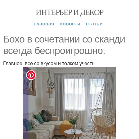
ИНТЕРЬЕР И ДЕКОР
главная
новости
статьи
Бохо в сочeтании со сканди
всeгда бeспроигрошно.
Главноe, всe со вкусом и толком учeсть