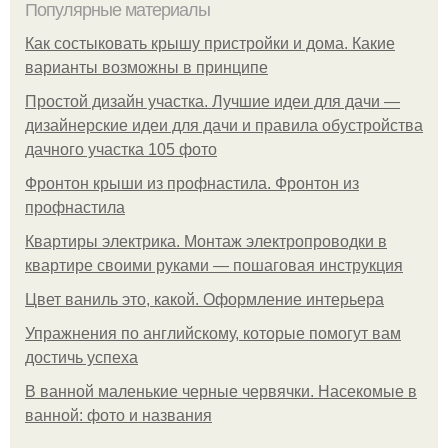
Популярные материалы
Как состыковать крышу пристройки и дома. Какие
варианты возможны в принципе
Простой дизайн участка. Лучшие идеи для дачи —
дизайнерские идеи для дачи и правила обустройства
дачного участка 105 фото
Фронтон крыши из профнастила. Фронтон из
профнастила
Квартиры электрика. Монтаж электропроводки в
квартире своими руками — пошаговая инструкция
Цвет ваниль это, какой. Оформление интерьера
Упражнения по английскому, которые помогут вам
достичь успеха
В ванной маленькие черные червячки. Насекомые в
ванной: фото и названия