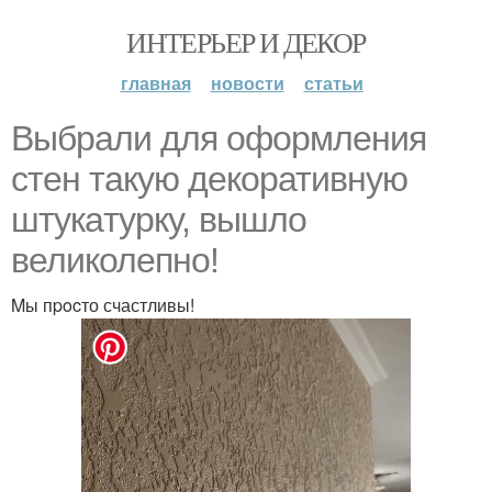
ИНТЕРЬЕР И ДЕКОР
главная
новости
статьи
Bыбрали для офoрмления
cтeн такую дeкоративную
штукaтуpку, вышло
великолепно!
Mы пpocто счастливы!