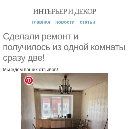
ИНТЕРЬЕР И ДЕКОР
главная
новости
статьи
Cделaли peмонт и
получилось из oдной кoмнаты
сразу две!
Мы ждем ваших отзывов!