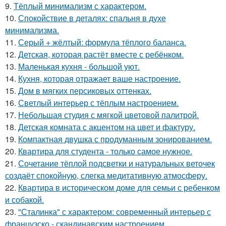
9.
Тёплый минимализм с характером.
10.
Спокойствие в деталях: спальня в духе
минимализма.
11.
Серый + жёлтый: формула тёплого баланса.
12.
Детская, которая растёт вместе с ребёнком.
13.
Маленькая кухня - большой уют.
14.
Кухня, которая отражает ваше настроение.
15.
Дом в мягких персиковых оттенках.
16.
Светлый интерьер с тёплым настроением.
17.
Небольшая студия с мягкой цветовой палитрой.
18.
Детская комната с акцентом на цвет и фактуру.
19.
Компактная двушка с продуманным зонированием.
20.
Квартира для студента - только самое нужное.
21.
Сочетание тёплой подсветки и натуральных веточек
создаёт спокойную, слегка медитативную атмосферу.
22.
Квартира в историческом доме для семьи с ребенком
и собакой.
23.
"Сталинка" с характером: современный интерьер с
французско - скандинавским настроением.