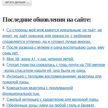
читать дальше →
Последние обновления на сайте:
1.
Со стороны мой муж кажется идеальным: не пьёт, не
курит, не даёт поводов для ревности, с ребёнком
справляется отлично, да и готовит лучше многих.
2.
После развода с мужем я одна воспитываю сына, ему
семь лет.
3.
Мне 38, жене 41, у нас четверо детей.
4.
Глухая туристка сорвалась с горы почти на 700 метров
- когда спасатели нашли её, она была не одна.
5.
Интерьер с теплыми воспоминаниями: квартира для
пожилой пары.
6.
Компактная квартира с продуманной
функциональностью.
7.
Смелый интерьер с характером для молодой пары.
8.
Обеденные зоны: идеи на любой стиль и бюджет.