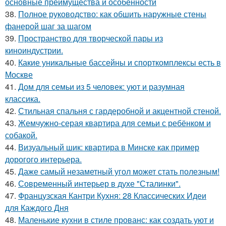
основные преимущества и особенности
38.
Полное руководство: как обшить наружные стены
фанерой шаг за шагом
39.
Пространство для творческой пары из
киноиндустрии.
40.
Какие уникальные бассейны и спорткомплексы есть в
Москве
41.
Дом для семьи из 5 человек: уют и разумная
классика.
42.
Стильная спальня с гардеробной и акцентной стеной.
43.
Жемчужно-серая квартира для семьи с ребёнком и
собакой.
44.
Визуальный шик: квартира в Минске как пример
дорогого интерьера.
45.
Даже самый незаметный угол может стать полезным!
46.
Современный интерьер в духе "Сталинки".
47.
Французская Кантри Кухня: 28 Классических Идеи
для Каждого Дня
48.
Маленькие кухни в стиле прованс: как создать уют и