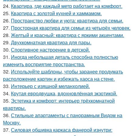
24.
Квартира, где каждый метр работает на комфорт.
25.
Квартира с золотой кухней и хаммамом.
26.
Пространство любви и уюта: квартира для семьи.
27.
Просторная квартира для семьи из четырёх человек.
28.
Желтый и красный: квартира с яркими акцентами.
29.
Двухкомнатная квартира для пары.
30.
Спортивное настроение в детской.
31.
Иногда небольшая деталь способна полностью
изменить восприятие пространства.
32.
Используйте шаблоны, чтобы заранее продумать
расположение картин и избежать хаоса на стене.
33.
Интерьер с изящной меланхолией.
34.
Крутая евродвушка, вдохновлённая экзотикой.
35.
Эстетика и комфорт: интерьер трёхкомнатной
квартиры.
36.
Стильные апартаменты с панорамным Видом на
Москву.
37.
Силовая обшивка каркаса фанерой изнутри: