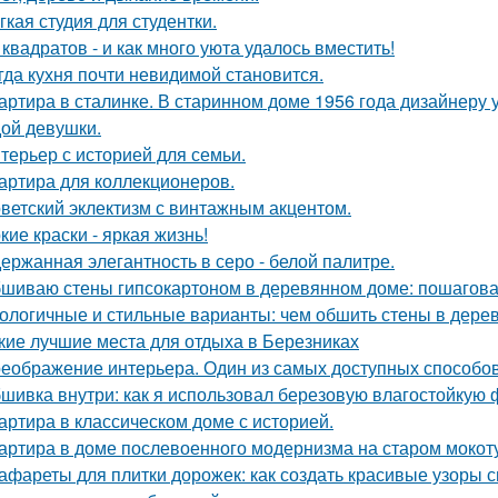
гкая студия для студентки.
 квадратов - и как много уюта удалось вместить!
гда кухня почти невидимой становится.
артира в сталинке. В старинном доме 1956 года дизайнеру
ой девушки.
терьер с историей для семьи.
артира для коллекционеров.
ветский эклектизм с винтажным акцентом.
кие краски - яркая жизнь!
ержанная элегантность в серо - белой палитре.
шиваю стены гипсокартоном в деревянном доме: пошагова
ологичные и стильные варианты: чем обшить стены в дере
кие лучшие места для отдыха в Березниках
еображение интерьера. Один из самых доступных способов 
шивка внутри: как я использовал березовую влагостойкую 
артира в классическом доме с историей.
артира в доме послевоенного модернизма на старом мокот
афареты для плитки дорожек: как создать красивые узоры 