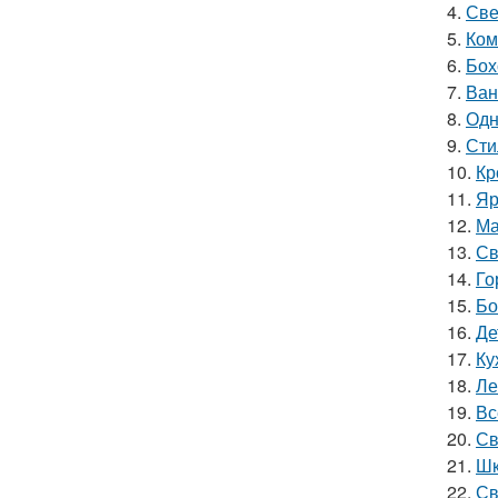
4.
Све
5.
Ком
6.
Бох
7.
Ван
8.
Одн
9.
Сти
10.
Кр
11.
Яр
12.
Ма
13.
Св
14.
Го
15.
Бо
16.
Де
17.
Ку
18.
Ле
19.
Вс
20.
Св
21.
Шк
22.
Св