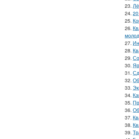
23.
Лё
24.
20
25.
Ко
26.
Кв
молод
27.
Ин
28.
Кв
29.
Со
30.
Яр
31.
Сд
32.
Об
33.
Эк
34.
Ка
35.
Пр
36.
Об
37.
Кв
38.
Кв
39.
Тр