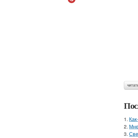
читат
Пос
1.
Как
2.
Мне
3.
Све