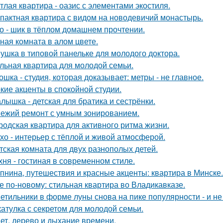
тлая квартира - оазис с элементами экостиля.
пактная квартира с видом на новодевичий монастырь.
о - шик в тёплом домашнем прочтении.
ная комната в алом цвете.
ушка в типовой панельке для молодого доктора.
льная квартира для молодой семьи.
ошка - студия, которая доказывает: метры - не главное.
кие акценты в спокойной студии.
лышка - детская для братика и сестрёнки.
ежий ремонт с умным зонированием.
родская квартира для активного ритма жизни.
хо - интерьер с тёплой и живой атмосферой.
тская комната для двух разнополых детей.
хня - гостиная в современном стиле.
пнина, путешествия и красные акценты: квартира в Минске.
е по-новому: стильная квартира во Владикавказе.
етильники в форме луны снова на пике популярности - и не 
атулка с секретом для молодой семьи.
ет, дерево и дыхание времени.