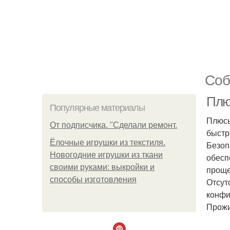
Coб
Плю
Популярные материалы
Плюсы
От подписчика. "Сделали ремонт.
быстр
Ёлочные игрушки из текстиля.
Безоп
Новогодние игрушки из ткани
обесп
своими руками: выкройки и
проще
способы изготовления
Отсут
конфи
Прожи