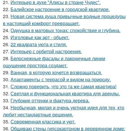
21.
Интерьер в духе "Алисы в стране Чудес".
22.
Балийское настроение в городской квартире.
23.
Новая система душа привычные водные процедуры
в настоящий комфорт превращает.
24.
Однушка в матовых тонах: спокойствие и глубина.
25.
Изголовье как арт - объект.
26.
22 квадрата уюта и стиля.
27.
Интерьер с орбитой настроения.
28.
Белоснежные фасады и лаконичные линии
ощущение простора создают.
29.
Ванная, в которую хочется возвращаться.
30.
Апартаменты с террасой и видом на природу.
31.
Сложно поверить, что это та же самая квартира!
32.
Светлая и функциональная квартира для аренды.
33.
Глубокие оттенки и фактура дерева.
34.
Необычная, милая и очень уютная идея для тех, кто
любит нестандартные решения.
35.
Современная классика и уют.
36.
Обшиваю стены гипсокартоном в деревянном доме: