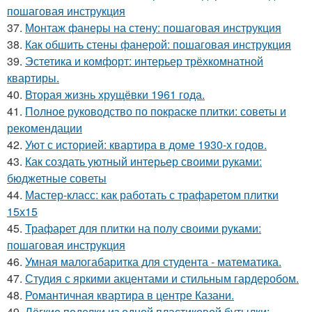
пошаговая инструкция
37.
Монтаж фанеры на стену: пошаговая инструкция
38.
Как обшить стены фанерой: пошаговая инструкция
39.
Эстетика и комфорт: интерьер трёхкомнатной
квартиры.
40.
Вторая жизнь хрущёвки 1961 года.
41.
Полное руководство по покраске плитки: советы и
рекомендации
42.
Уют с историей: квартира в доме 1930-х годов.
43.
Как создать уютный интерьер своими руками:
бюджетные советы
44.
Мастер-класс: как работать с трафаретом плитки
15х15
45.
Трафарет для плитки на полу своими руками:
пошаговая инструкция
46.
Умная малогабаритка для студента - математика.
47.
Студия с яркими акцентами и стильным гардеробом.
48.
Романтичная квартира в центре Казани.
49.
Лёгкие поделки из одной пластиковой бутылки: