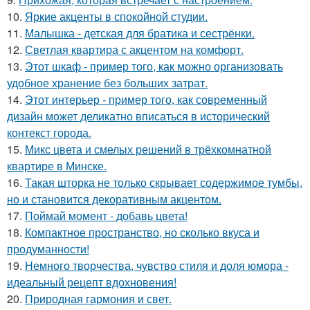
10.
Яркие акценты в спокойной студии.
11.
Малышка - детская для братика и сестрёнки.
12.
Светлая квартира с акцентом на комфорт.
13.
Этот шкаф - пример того, как можно организовать
удобное хранение без больших затрат.
14.
Этот интерьер - пример того, как современный
дизайн может деликатно вписаться в исторический
контекст города.
15.
Микс цвета и смелых решений в трёхкомнатной
квартире в Минске.
16.
Такая шторка не только скрывает содержимое тумбы,
но и становится декоративным акцентом.
17.
Поймай момент - добавь цвета!
18.
Компактное пространство, но сколько вкуса и
продуманности!
19.
Немного творчества, чувство стиля и доля юмора -
идеальный рецепт вдохновения!
20.
Природная гармония и свет.