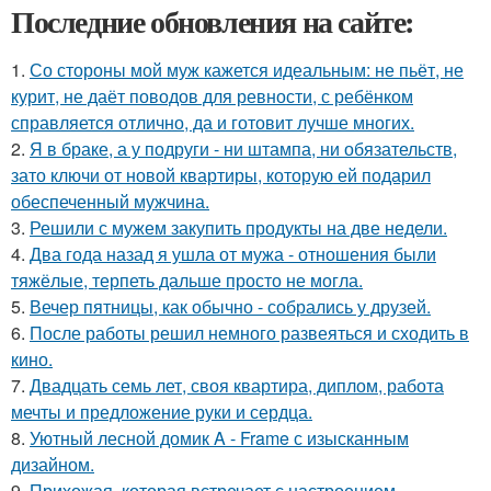
Последние обновления на сайте:
1.
Со стороны мой муж кажется идеальным: не пьёт, не
курит, не даёт поводов для ревности, с ребёнком
справляется отлично, да и готовит лучше многих.
2.
Я в браке, а у подруги - ни штампа, ни обязательств,
зато ключи от новой квартиры, которую ей подарил
обеспеченный мужчина.
3.
Решили с мужем закупить продукты на две недели.
4.
Два года назад я ушла от мужа - отношения были
тяжёлые, терпеть дальше просто не могла.
5.
Вечер пятницы, как обычно - собрались у друзей.
6.
После работы решил немного развеяться и сходить в
кино.
7.
Двадцать семь лет, своя квартира, диплом, работа
мечты и предложение руки и сердца.
8.
Уютный лесной домик A - Frame с изысканным
дизайном.
9.
Прихожая, которая встречает с настроением.