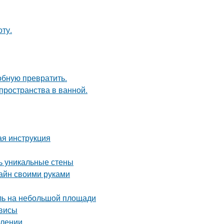
ту.
обную превратить.
пространства в ванной.
ая инструкция
ть уникальные стены
зайн своими руками
иль на небольшой площади
рвисы
млении