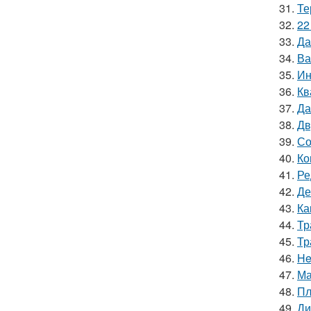
31.
Те
32.
22
33.
Да
34.
Ва
35.
Ин
36.
Кв
37.
Да
38.
Дв
39.
Со
40.
Ко
41.
Ре
42.
Де
43.
Ка
44.
Тр
45.
Тр
46.
He
47.
Ма
48.
Пл
49.
Ди