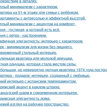
окойствие в деталях.
плый минимализм с характером.
артира на 51-м этаже для семьи с ребёнком.
артаменты с антресолью и эффектной высотой.
плый минимализм с акцентом на комфорт.
хня - гостиная, в которой есть всё.
хня с ретро - настроением.
афичная элегантность: интерьер с характером.
рк - минимализм для жизни без лишнего.
временный стильный интерьер.
ленькая квартира для молодой девушки.
тная однушка, которая стала местом силы.
большая, но невероятно уютная квартира 1974 года постро
артира - подарок: интерьер, созданный с любовью.
кий интерьер с испанским темпераментом.
рижский акцент в каждом штрихе.
анцузский шарм в современном интерьере.
рижская элегантность дома.
ежий взгляд на рабочее пространство.