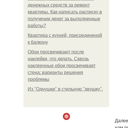
денежных средств за ремонт
квартиры. Как написать расписку в
получении денег за выполненные
работы?
Квартира с кухней, присоединеной
к балкону
Обои просвечивают после
наклейки, что делать. Сквозь
наклеенные обои просвечивает
стена: варианты решения
проблемы
Из "Однушки" в стильную "двушку".
Далее
нам п