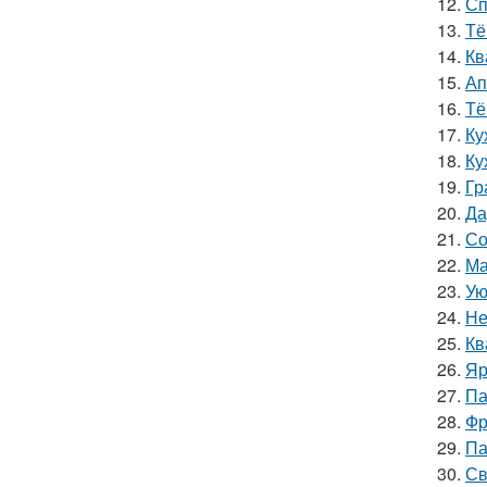
12.
Сп
13.
Тё
14.
Кв
15.
Ап
16.
Тё
17.
Ку
18.
Ку
19.
Гр
20.
Да
21.
Со
22.
Ма
23.
Ую
24.
Не
25.
Кв
26.
Яр
27.
Па
28.
Фр
29.
Па
30.
Св