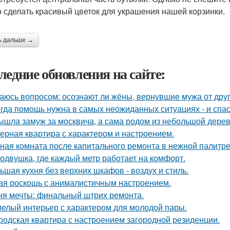
 сделать красивый цветок для украшения нашей корзинки.
ь дальше →
ледние обновления на сайте:
аюсь вопросом: осознают ли жёны, вернувшие мужа от друго
гда помощь нужна в самых неожиданных ситуациях - и спас
ышла замуж за москвича, а сама родом из небольшой дерев
ерная квартира с характером и настроением.
ная комната после капитального ремонта в нежной палитре
одвушка, где каждый метр работает на комфорт.
ьшая кухня без верхних шкафов - воздух и стиль.
ая роскошь с анималистичным настроением.
ня мечты: финальный штрих ремонта.
елый интерьер с характером для молодой пары.
родская квартира с настроением загородной резиденции.