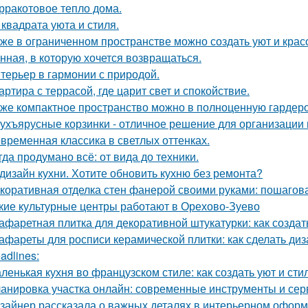
рракотовое тепло дома.
 квадрата уюта и стиля.
же в ограниченном пространстве можно создать уют и красо
нная, в которую хочется возвращаться.
терьер в гармонии с природой.
артира с террасой, где царит свет и спокойствие.
же компактное пространство можно в полноценную гардер
ухъярусные корзинки - отличное решение для организации 
временная классика в светлых оттенках.
гда продумано всё: от вида до техники.
дизайн кухни. Хотите обновить кухню без ремонта?
коративная отделка стен фанерой своими руками: пошагов
кие культурные центры работают в Орехово-Зуево
афаретная плитка для декоративной штукатурки: как созда
афареты для росписи керамической плитки: как сделать ди
adlines:
ленькая кухня во французском стиле: как создать уют и ст
анировка участка онлайн: современные инструменты и се
зайнер рассказала о важных деталях в интерьерном офор