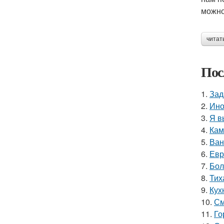
можно
читат
Пос
1.
Зад
2.
Ино
3.
Я в
4.
Кам
5.
Ван
6.
Евр
7.
Бол
8.
Тих
9.
Кух
10.
См
11.
Го