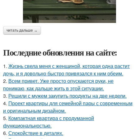
читать дальше →
Последние обновления на сайте:
1.
Жизнь свела меня с женщиной, которая одна растит
дочь, и я довольно быстро привязался к ним обеим.
2.
Всем привет. Уже просто опускаются руки, не
понимаю, как дальше жить в этой ситуации.
3.
Решили с мужем закупить продукты на две недели.
4.
Проект квартиры для семейной пары с современным
и оригинальным дизайном.
5.
Компактная квартира с продуманной
функциональностью.
6.
Спокойствие в деталях.