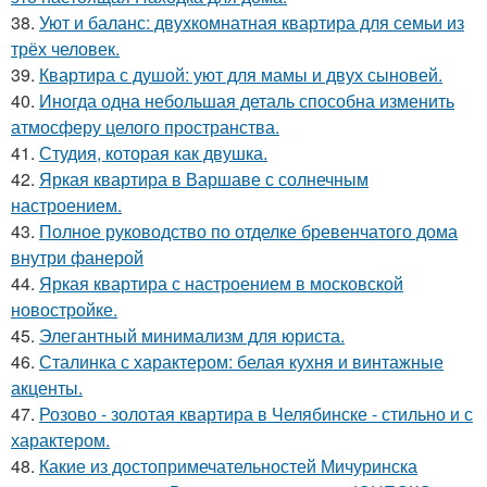
38.
Уют и баланс: двухкомнатная квартира для семьи из
трёх человек.
39.
Квартира с душой: уют для мамы и двух сыновей.
40.
Иногда одна небольшая деталь способна изменить
атмосферу целого пространства.
41.
Студия, которая как двушка.
42.
Яркая квартира в Варшаве с солнечным
настроением.
43.
Полное руководство по отделке бревенчатого дома
внутри фанерой
44.
Яркая квартира с настроением в московской
новостройке.
45.
Элегантный минимализм для юриста.
46.
Сталинка с характером: белая кухня и винтажные
акценты.
47.
Розово - золотая квартира в Челябинске - стильно и с
характером.
48.
Какие из достопримечательностей Мичуринска