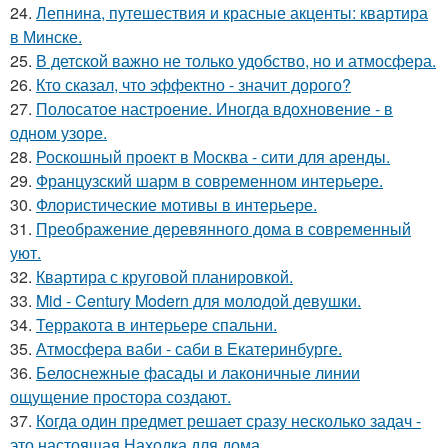
24.
Лепнина, путешествия и красные акценты: квартира
в Минске.
25.
В детской важно не только удобство, но и атмосфера.
26.
Кто сказал, что эффектно - значит дорого?
27.
Полосатое настроение. Иногда вдохновение - в
одном узоре.
28.
Роскошный проект в Москва - сити для аренды.
29.
Французский шарм в современном интерьере.
30.
Флористические мотивы в интерьере.
31.
Преображение деревянного дома в современный
уют.
32.
Квартира с круговой планировкой.
33.
Mid - Century Modern для молодой девушки.
34.
Терракота в интерьере спальни.
35.
Атмосфера ваби - саби в Екатеринбурге.
36.
Белоснежные фасады и лаконичные линии
ощущение простора создают.
37.
Когда один предмет решает сразу несколько задач -
это настоящая Находка для дома.