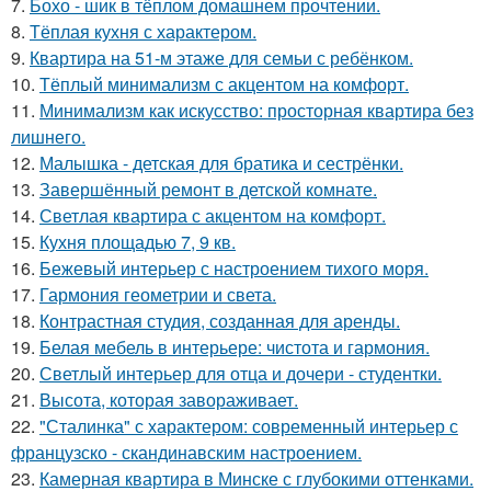
7.
Бохо - шик в тёплом домашнем прочтении.
8.
Тёплая кухня с характером.
9.
Квартира на 51-м этаже для семьи с ребёнком.
10.
Тёплый минимализм с акцентом на комфорт.
11.
Минимализм как искусство: просторная квартира без
лишнего.
12.
Малышка - детская для братика и сестрёнки.
13.
Завершённый ремонт в детской комнате.
14.
Светлая квартира с акцентом на комфорт.
15.
Кухня площадью 7, 9 кв.
16.
Бежевый интерьер с настроением тихого моря.
17.
Гармония геометрии и света.
18.
Контрастная студия, созданная для аренды.
19.
Белая мебель в интерьере: чистота и гармония.
20.
Светлый интерьер для отца и дочери - студентки.
21.
Высота, которая завораживает.
22.
"Сталинка" с характером: современный интерьер с
французско - скандинавским настроением.
23.
Камерная квартира в Минске с глубокими оттенками.