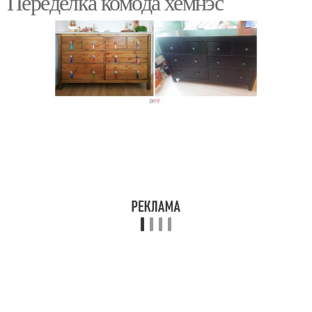
Переделка комода хемнэс