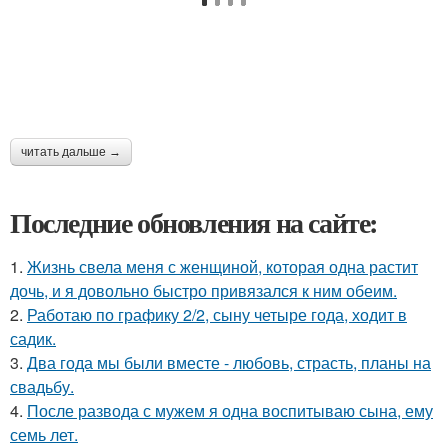
читать дальше →
Последние обновления на сайте:
1.
Жизнь свела меня с женщиной, которая одна растит
дочь, и я довольно быстро привязался к ним обеим.
2.
Работаю по графику 2/2, сыну четыре года, ходит в
садик.
3.
Два года мы были вместе - любовь, страсть, планы на
свадьбу.
4.
После развода с мужем я одна воспитываю сына, ему
семь лет.