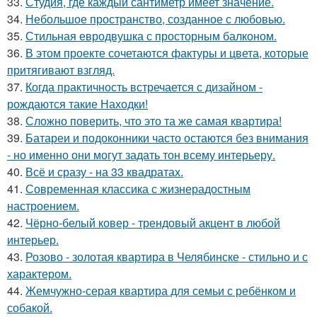
33.
Студия, где каждый сантиметр имеет значение.
34.
Небольшое пространство, созданное с любовью.
35.
Стильная евродвушка с просторным балконом.
36.
В этом проекте сочетаются фактуры и цвета, которые
притягивают взгляд.
37.
Когда практичность встречается с дизайном -
рождаются такие Находки!
38.
Сложно поверить, что это та же самая квартира!
39.
Батареи и подоконники часто остаются без внимания
- но именно они могут задать тон всему интерьеру.
40.
Всё и сразу - на 33 квадратах.
41.
Современная классика с жизнерадостным
настроением.
42.
Чёрно-белый ковер - трендовый акцент в любой
интерьер.
43.
Розово - золотая квартира в Челябинске - стильно и с
характером.
44.
Жемчужно-серая квартира для семьи с ребёнком и
собакой.