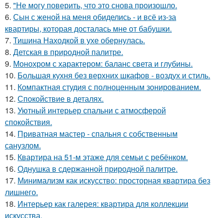
5.
"Не могу поверить, что это снова произошло.
6.
Сын с женой на меня обиделись - и всё из-за
квартиры, которая досталась мне от бабушки.
7.
Тишина Находкой в ухе обернулась.
8.
Детская в природной палитре.
9.
Монохром с характером: баланс света и глубины.
10.
Большая кухня без верхних шкафов - воздух и стиль.
11.
Компактная студия с полноценным зонированием.
12.
Спокойствие в деталях.
13.
Уютный интерьер спальни с атмосферой
спокойствия.
14.
Приватная мастер - спальня с собственным
санузлом.
15.
Квартира на 51-м этаже для семьи с ребёнком.
16.
Однушка в сдержанной природной палитре.
17.
Минимализм как искусство: просторная квартира без
лишнего.
18.
Интерьер как галерея: квартира для коллекции
искусства.