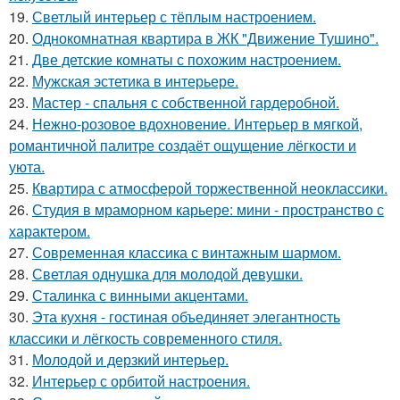
19.
Светлый интерьер с тёплым настроением.
20.
Однокомнатная квартира в ЖК "Движение Тушино".
21.
Две детские комнаты с похожим настроением.
22.
Мужская эстетика в интерьере.
23.
Мастер - спальня с собственной гардеробной.
24.
Нежно-розовое вдохновение. Интерьер в мягкой,
романтичной палитре создаёт ощущение лёгкости и
уюта.
25.
Квартира с атмосферой торжественной неоклассики.
26.
Студия в мраморном карьере: мини - пространство с
характером.
27.
Современная классика с винтажным шармом.
28.
Светлая однушка для молодой девушки.
29.
Сталинка с винными акцентами.
30.
Эта кухня - гостиная объединяет элегантность
классики и лёгкость современного стиля.
31.
Молодой и дерзкий интерьер.
32.
Интерьер с орбитой настроения.