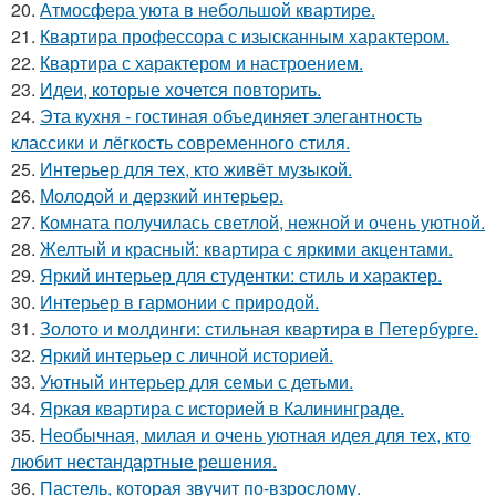
20.
Атмосфера уюта в небольшой квартире.
21.
Квартира профессора с изысканным характером.
22.
Квартира с характером и настроением.
23.
Идеи, которые хочется повторить.
24.
Эта кухня - гостиная объединяет элегантность
классики и лёгкость современного стиля.
25.
Интерьер для тех, кто живёт музыкой.
26.
Молодой и дерзкий интерьер.
27.
Комната получилась светлой, нежной и очень уютной.
28.
Желтый и красный: квартира с яркими акцентами.
29.
Яркий интерьер для студентки: стиль и характер.
30.
Интерьер в гармонии с природой.
31.
Золото и молдинги: стильная квартира в Петербурге.
32.
Яркий интерьер с личной историей.
33.
Уютный интерьер для семьи с детьми.
34.
Яркая квартира с историей в Калининграде.
35.
Необычная, милая и очень уютная идея для тех, кто
любит нестандартные решения.
36.
Пастель, которая звучит по-взрослому.