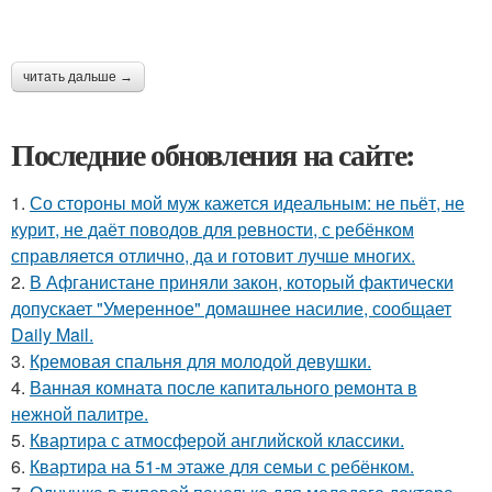
читать дальше →
Последние обновления на сайте:
1.
Со стороны мой муж кажется идеальным: не пьёт, не
курит, не даёт поводов для ревности, с ребёнком
справляется отлично, да и готовит лучше многих.
2.
В Афганистане приняли закон, который фактически
допускает "Умеренное" домашнее насилие, сообщает
Daily Mail.
3.
Кремовая спальня для молодой девушки.
4.
Ванная комната после капитального ремонта в
нежной палитре.
5.
Квартира с атмосферой английской классики.
6.
Квартира на 51-м этаже для семьи с ребёнком.