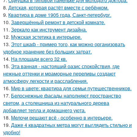
7.
Однушка в типовой панельке для молодого доктора.
8.
Детская, которая растёт вместе с ребёнком.
9.
Квартира в доме 1905 года, Санкт-петербург.
10.
Завершённый ремонт в детской комнате.
11.
Зеркало как инструмент дизайна.
12.
Мужская эстетика в интерьере.
13.
Этот шкаф - пример того, как можно организовать
удобное хранение без больших затрат.
14.
На площади всего 32 кв.
15.
Эта ванная - настоящий оазис спокойствия, где
нежные оттенки и мраморные переливы создают
атмосферу легкости и расслабления.
16.
Мир в цвете: квартира для семьи путешественников.
17.
Белоснежные фасады наполняют пространство
светом, а столешница из натурального дерева
добавляет тепла и домашнего уюта.
18.
Мелочи решают всё - особенно в интерьере.
19.
Даже 4 квадратных метра могут выглядеть стильно и
удобно!