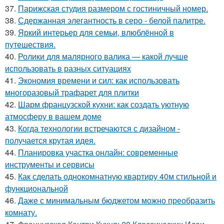
37.
Парижская студия размером с гостиничный номер.
38.
Сдержанная элегантность в серо - белой палитре.
39.
Яркий интерьер для семьи, влюблённой в
путешествия.
40.
Ролики для малярного валика — какой лучше
использовать в разных ситуациях
41.
Экономия времени и сил: как использовать
многоразовый трафарет для плитки
42.
Шарм французской кухни: как создать уютную
атмосферу в вашем доме
43.
Когда технологии встречаются с дизайном -
получается крутая идея.
44.
Планировка участка онлайн: современные
инструменты и сервисы
45.
Как сделать однокомнатную квартиру 40м стильной и
функциональной
46.
Даже с минимальным бюджетом можно преобразить
комнату.