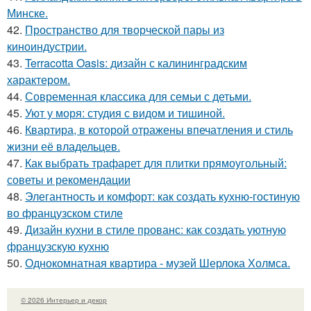
Минске.
42.
Пространство для творческой пары из
киноиндустрии.
43.
Terracotta Oasis: дизайн с калининградским
характером.
44.
Современная классика для семьи с детьми.
45.
Уют у моря: студия с видом и тишиной.
46.
Квартира, в которой отражены впечатления и стиль
жизни её владельцев.
47.
Как выбрать трафарет для плитки прямоугольный:
советы и рекомендации
48.
Элегантность и комфорт: как создать кухню-гостиную
во французском стиле
49.
Дизайн кухни в стиле прованс: как создать уютную
французскую кухню
50.
Однокомнатная квартира - музей Шерлока Холмса.
© 2026 Интерьер и декор