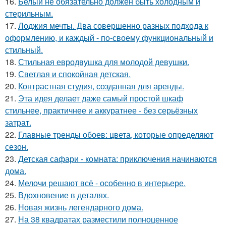
16.
Белый не обязательно должен быть холодным и
стерильным.
17.
Лоджия мечты. Два совершенно разных подхода к
оформлению, и каждый - по-своему функциональный и
стильный.
18.
Стильная евродвушка для молодой девушки.
19.
Светлая и спокойная детская.
20.
Контрастная студия, созданная для аренды.
21.
Эта идея делает даже самый простой шкаф
стильнее, практичнее и аккуратнее - без серьёзных
затрат.
22.
Главные тренды обоев: цвета, которые определяют
сезон.
23.
Детская сафари - комната: приключения начинаются
дома.
24.
Мелочи решают всё - особенно в интерьере.
25.
Вдохновение в деталях.
26.
Новая жизнь легендарного дома.
27.
На 38 квадратах разместили полноценное