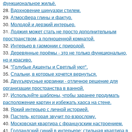
функциональное жильё.
28.
Вдохновение шинуазри стилем.
29.
Атмосфера глины и фактур.
30.
Молодой и дерзкий интерьер.
31.
Лоджия может стать не просто дополнительным
пространством, а полноценной комнатой.
32.
Интерьер в гармонии с природой.
33.
Деревянные проёмы - это не только функционально,
но и красиво.
34.
"Голубые Акценты и Светлый уют".
35.
Спальни, в которые хочется вернуться.
36.
Двухъярусные корзинки - отличное решение для
организации пространства в ванной.
37.
Используйте шаблоны, чтобы заранее продумать
расположение картин и избежать хаоса на стене.
38.
Яркий интерьер с личной историей.
39.
Пастель, которая звучит по-взрослому.
40.
Московская квартира с французским настроением.
41.
Голландский синий в интерьере: стильная квартира в