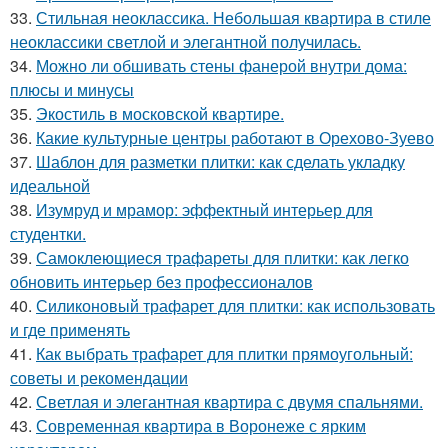
33.
Стильная неоклассика. Небольшая квартира в стиле
неоклассики светлой и элегантной получилась.
34.
Можно ли обшивать стены фанерой внутри дома:
плюсы и минусы
35.
Экостиль в московской квартире.
36.
Какие культурные центры работают в Орехово-Зуево
37.
Шаблон для разметки плитки: как сделать укладку
идеальной
38.
Изумруд и мрамор: эффектный интерьер для
студентки.
39.
Самоклеющиеся трафареты для плитки: как легко
обновить интерьер без профессионалов
40.
Силиконовый трафарет для плитки: как использовать
и где применять
41.
Как выбрать трафарет для плитки прямоугольный:
советы и рекомендации
42.
Светлая и элегантная квартира с двумя спальнями.
43.
Современная квартира в Воронеже с ярким