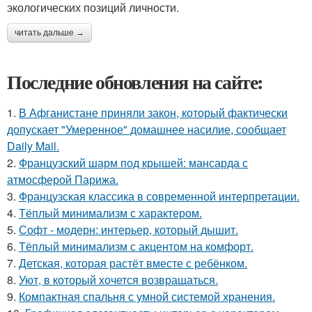
экологических позиций личности.
читать дальше →
Последние обновления на сайте:
1.
В Афганистане приняли закон, который фактически
допускает "Умеренное" домашнее насилие, сообщает
Daily Mail.
2.
Французский шарм под крышей: мансарда с
атмосферой Парижа.
3.
Французская классика в современной интерпретации.
4.
Тёплый минимализм с характером.
5.
Софт - модерн: интерьер, который дышит.
6.
Тёплый минимализм с акцентом на комфорт.
7.
Детская, которая растёт вместе с ребёнком.
8.
Уют, в который хочется возвращаться.
9.
Компактная спальня с умной системой хранения.