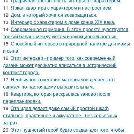
10.
Графичная элегантность: интерьер с характером.
11.
Яркая квартира с характером и настроением.
12.
Дом, в который хочется возвращаться.
13.
Интерьер с характером в доме конца XIX века.
14.
Современная гармония. В этом проекте чувствуется
тонкий баланс между уютом и функциональностью.
15.
Спокойный интерьер в природной палитре для мамы
и сына.
16.
Этот интерьер - пример того, как современный
дизайн может деликатно вписаться в исторический
контекст города.
17.
Необычное сочетание материалов делает этот
санузел по-настоящему выразительным.
18.
Квартира, которая раскрылась заново после
перепланировки.
19.
Эта идея делает даже самый простой шкаф
стильнее, практичнее и аккуратнее - без серьёзных
затрат.
20.
Этот пушистый герой будто создан для того, чтобы