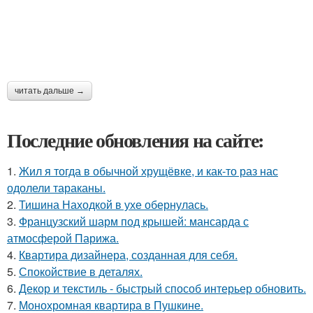
читать дальше →
Последние обновления на сайте:
1.
Жил я тогда в обычной хрущёвке, и как-то раз нас
одолели тараканы.
2.
Тишина Находкой в ухе обернулась.
3.
Французский шарм под крышей: мансарда с
атмосферой Парижа.
4.
Квартира дизайнера, созданная для себя.
5.
Спокойствие в деталях.
6.
Декор и текстиль - быстрый способ интерьер обновить.
7.
Монохромная квартира в Пушкине.