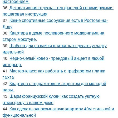
настроением.
36.
Декоративная отделка стен фанерой своими руками:
пошаговая инструкция
37.
Какие спортивные сооружения есть в Ростове-на-
Дону
38.
Квартира в доме послевоенного модернизма на
старом мокотуве.
39.
Шаблон для разметки плитки: как сделать укладку
идеальной
40.
Чёрно-белый ковер - трендовый акцент в любой
интерьер.
41.
Мастер-класс: как работать с трафаретом плитки
15х15
42.
Квартира с терракотовым акцентом для молодой
пары.
43.
Шарм французской кухни: как создать уютную
атмосферу в вашем доме
44.
Как сделать однокомнатную квартиру 40м стильной и
функциональной