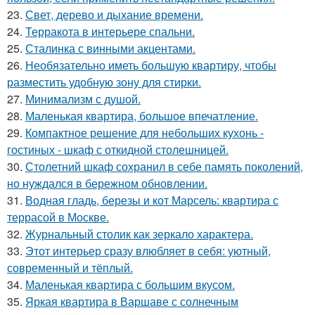
23.
Свет, дерево и дыхание времени.
24.
Терракота в интерьере спальни.
25.
Сталинка с винными акцентами.
26.
Необязательно иметь большую квартиру, чтобы
разместить удобную зону для стирки.
27.
Минимализм с душой.
28.
Маленькая квартира, большое впечатление.
29.
Компактное решение для небольших кухонь -
гостиных - шкаф с откидной столешницей.
30.
Столетний шкаф сохранил в себе память поколений,
но нуждался в бережном обновлении.
31.
Водная гладь, березы и кот Марсель: квартира с
террасой в Москве.
32.
Журнальный столик как зеркало характера.
33.
Этот интерьер сразу влюбляет в себя: уютный,
современный и тёплый.
34.
Маленькая квартира с большим вкусом.
35.
Яркая квартира в Варшаве с солнечным