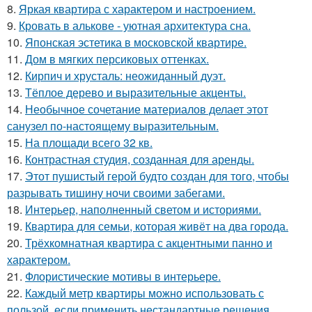
8.
Яркая квартира с характером и настроением.
9.
Кровать в алькове - уютная архитектура сна.
10.
Японская эстетика в московской квартире.
11.
Дом в мягких персиковых оттенках.
12.
Кирпич и хрусталь: неожиданный дуэт.
13.
Тёплое дерево и выразительные акценты.
14.
Необычное сочетание материалов делает этот
санузел по-настоящему выразительным.
15.
На площади всего 32 кв.
16.
Контрастная студия, созданная для аренды.
17.
Этот пушистый герой будто создан для того, чтобы
разрывать тишину ночи своими забегами.
18.
Интерьер, наполненный светом и историями.
19.
Квартира для семьи, которая живёт на два города.
20.
Трёхкомнатная квартира с акцентными панно и
характером.
21.
Флористические мотивы в интерьере.
22.
Каждый метр квартиры можно использовать с
пользой, если применить нестандартные решения.