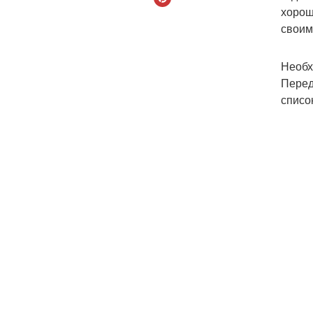
хорош
своим
Необх
Перед
списо