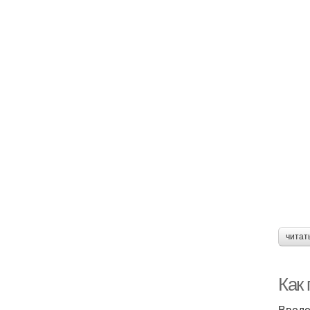
читат
Как
Введ