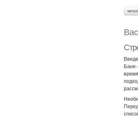
читат
Вас
Стр
Введ
Баня 
время
подхо
рассм
Необх
Перед
списо