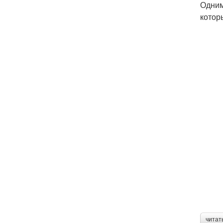
Одним
котор
читат