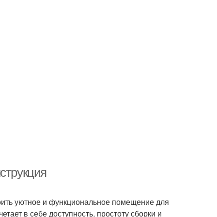
нструкция
троить уютное и функциональное помещение для
четает в себе доступность, простоту сборки и