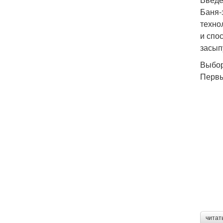
Баня-
техно
и спо
засып
Выбор
Первы
читат