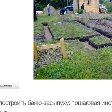
ь дальше →
 построить баню-засыпуху: пошаговая ин
ение