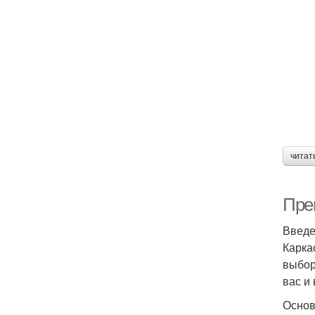
читат
Пре
Введ
Карка
выбор
вас и
Основ