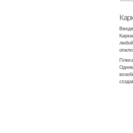
Кар
Введ
Карка
любой
опило
Плюсы
Одним
возоб
созда