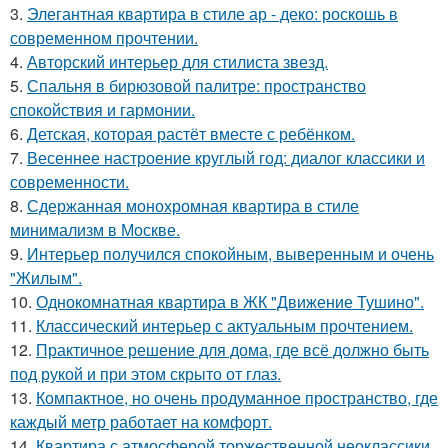
3.
Элегантная квартира в стиле ар - деко: роскошь в
современном прочтении.
4.
Авторский интерьер для стилиста звезд.
5.
Спальня в бирюзовой палитре: пространство
спокойствия и гармонии.
6.
Детская, которая растёт вместе с ребёнком.
7.
Весеннее настроение круглый год: диалог классики и
современности.
8.
Сдержанная монохромная квартира в стиле
минимализм в Москве.
9.
Интерьер получился спокойным, выверенным и очень
"Жилым".
10.
Однокомнатная квартира в ЖК "Движение Тушино".
11.
Классический интерьер с актуальным прочтением.
12.
Практичное решение для дома, где всё должно быть
под рукой и при этом скрыто от глаз.
13.
Компактное, но очень продуманное пространство, где
каждый метр работает на комфорт.
14.
Квартира с атмосферой торжественной неоклассики.