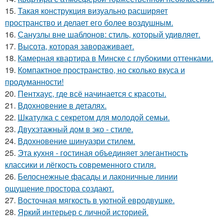
15.
Такая конструкция визуально расширяет
пространство и делает его более воздушным.
16.
Санузлы вне шаблонов: стиль, который удивляет.
17.
Высота, которая завораживает.
18.
Камерная квартира в Минске с глубокими оттенками.
19.
Компактное пространство, но сколько вкуса и
продуманности!
20.
Пентхаус, где всё начинается с красоты.
21.
Вдохновение в деталях.
22.
Шкатулка с секретом для молодой семьи.
23.
Двухэтажный дом в эко - стиле.
24.
Вдохновение шинуазри стилем.
25.
Эта кухня - гостиная объединяет элегантность
классики и лёгкость современного стиля.
26.
Белоснежные фасады и лаконичные линии
ощущение простора создают.
27.
Восточная мягкость в уютной евродвушке.
28.
Яркий интерьер с личной историей.