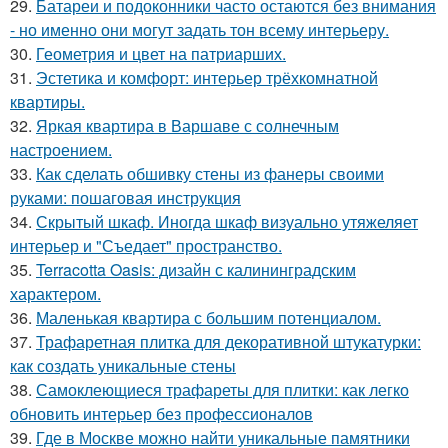
29.
Батареи и подоконники часто остаются без внимания
- но именно они могут задать тон всему интерьеру.
30.
Геометрия и цвет на патриарших.
31.
Эстетика и комфорт: интерьер трёхкомнатной
квартиры.
32.
Яркая квартира в Варшаве с солнечным
настроением.
33.
Как сделать обшивку стены из фанеры своими
руками: пошаговая инструкция
34.
Скрытый шкаф. Иногда шкаф визуально утяжеляет
интерьер и "Съедает" пространство.
35.
Terracotta Oasis: дизайн с калининградским
характером.
36.
Маленькая квартира с большим потенциалом.
37.
Трафаретная плитка для декоративной штукатурки:
как создать уникальные стены
38.
Самоклеющиеся трафареты для плитки: как легко
обновить интерьер без профессионалов
39.
Где в Москве можно найти уникальные памятники