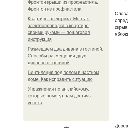
Фронтон крыши из профнастила.
Фронтон из профнастила
Слова
Квартиры электрика. Монтаж
опред
электропроводки в квартире
скрыв
своими руками — пошаговая
яблок
инструкция
Размещаем два дивана в гостиной.
Способы размещения двух
диванов в гостиной
Вентиляция под полом в частном
доме. Как исправить ситуацию
Упражнения по английскому,
которые помогут вам достичь
успеха
Дерев