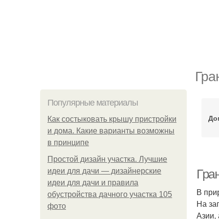
Гра
Популярные материалы
До
Как состыковать крышу пристройки
и дома. Какие варианты возможны
в принципе
Простой дизайн участка. Лучшие
идеи для дачи — дизайнерские
Гра
идеи для дачи и правила
В при
обустройства дачного участка 105
На за
фото
Азии,