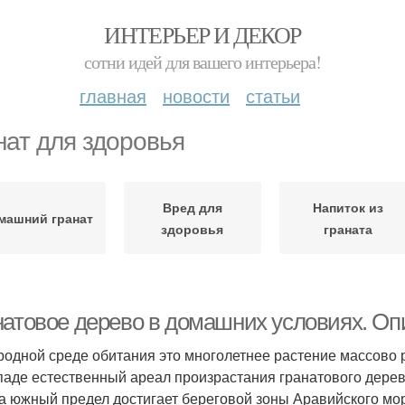
ИНТЕРЬЕР И ДЕКОР
сотни идей для вашего интерьера!
главная
новости
статьи
нат для здоровья
Вред для
Напиток из
машний гранат
здоровья
граната
натовое дерево в домашних условиях. Оп
родной среде обитания это многолетнее растение массово р
паде естественный ареал произрастания гранатового дере
 а южный предел достигает береговой зоны Аравийского мо