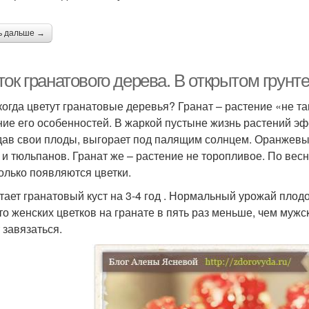
ь дальше →
ок гранатового дерева. В открытом грунт
 когда цветут гранатовые деревья? Гранат – растение «не та
ние его особенностей. В жаркой пустыне жизнь растений эфе
 дав свои плоды, выгорает под палящим солнцем. Оранжев
 и тюльпанов. Гранат же – растение не торопливое. По весн
только появляются цветки.
тает гранатовый куст на 3-4 год . Нормальный урожай плодо
что женских цветков на гранате в пять раз меньше, чем муж
 завязаться.