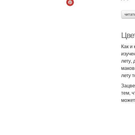
читат
Цвет
Как и
изуче
лету,
маков
лету 
Зацве
тем, 
может