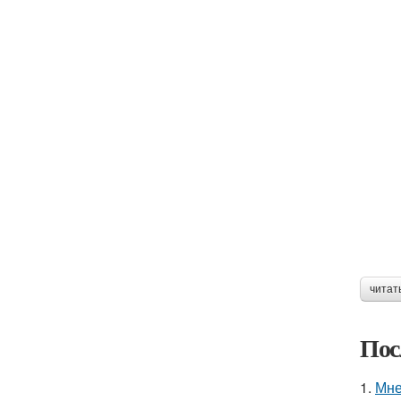
читат
Пос
1.
Мне