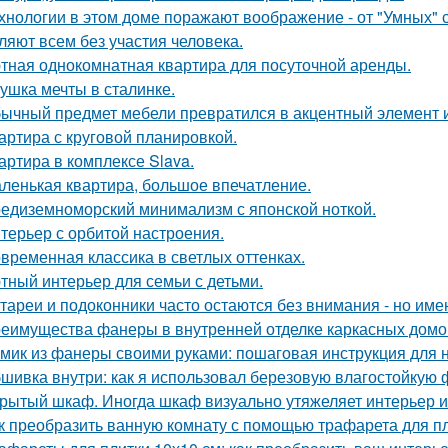
хнологии в этом доме поражают воображение - от "Умных" 
ляют всем без участия человека.
тная однокомнатная квартира для посуточной аренды.
ушка мечты в сталинке.
ычный предмет мебели превратился в акцентный элемент 
артира с круговой планировкой.
артира в комплексе Slava.
ленькая квартира, большое впечатление.
едиземноморский минимализм с японской ноткой.
терьер с орбитой настроения.
временная классика в светлых оттенках.
тный интерьер для семьи с детьми.
тареи и подоконники часто остаются без внимания - но имен
еимущества фанеры в внутренней отделке каркасных домо
мик из фанеры своими руками: пошаговая инструкция для
шивка внутри: как я использовал березовую влагостойкую 
рытый шкаф. Иногда шкаф визуально утяжеляет интерьер и
к преобразить ванную комнату с помощью трафарета для пл