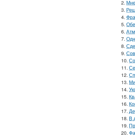
2.
Мне
3.
Реш
4.
Фра
5.
Обе
6.
Атм
7.
Одн
8.
Сде
9.
Сов
10.
Со
11.
Се
12.
Сп
13.
Ми
14.
Ую
15.
Кв
16.
Ко
17.
Де
18.
В 
19.
Пр
20.
Фа