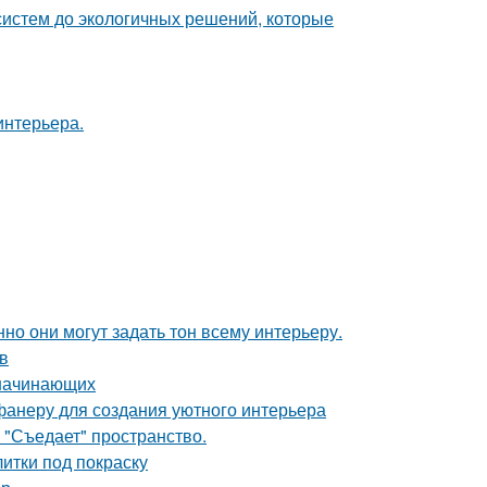
систем до экологичных решений, которые
интерьера.
но они могут задать тон всему интерьеру.
в
 начинающих
фанеру для создания уютного интерьера
 "Съедает" пространство.
итки под покраску