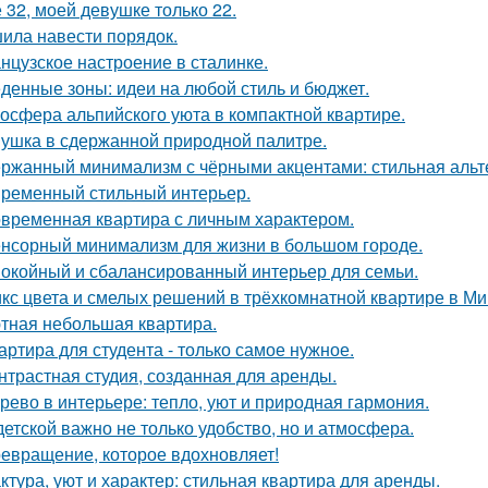
 32, моей девушке только 22.
ила навести порядок.
нцузское настроение в сталинке.
денные зоны: идеи на любой стиль и бюджет.
осфера альпийского уюта в компактной квартире.
ушка в сдержанной природной палитре.
ржанный минимализм с чёрными акцентами: стильная альте
ременный стильный интерьер.
временная квартира с личным характером.
нсорный минимализм для жизни в большом городе.
окойный и сбалансированный интерьер для семьи.
кс цвета и смелых решений в трёхкомнатной квартире в Ми
тная небольшая квартира.
артира для студента - только самое нужное.
нтрастная студия, созданная для аренды.
рево в интерьере: тепло, уют и природная гармония.
детской важно не только удобство, но и атмосфера.
евращение, которое вдохновляет!
ктура, уют и характер: стильная квартира для аренды.