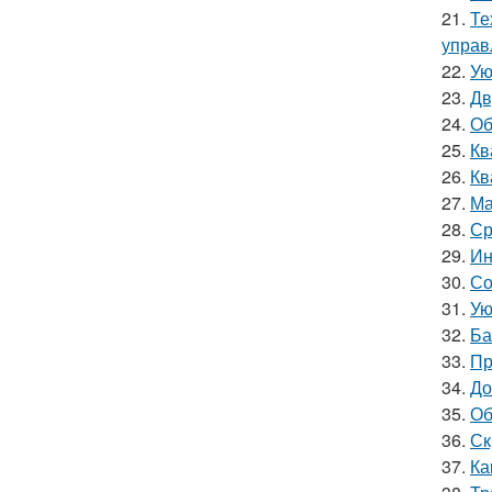
21.
Те
управ
22.
Ую
23.
Дв
24.
Об
25.
Кв
26.
Кв
27.
Ма
28.
Ср
29.
Ин
30.
Со
31.
Ую
32.
Ба
33.
Пр
34.
До
35.
Об
36.
Ск
37.
Ка