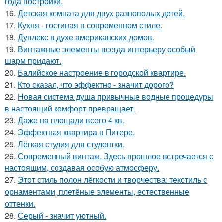
года постройки.
16.
Детская комната для двух разнополых детей.
17.
Кухня - гостиная в современном стиле.
18.
Дуплекс в духе американских домов.
19.
Винтажные элементы всегда интерьеру особый
шарм придают.
20.
Балийское настроение в городской квартире.
21.
Кто сказал, что эффектно - значит дорого?
22.
Новая система душа привычные водные процедуры
в настоящий комфорт превращает.
23.
Даже на площади всего 4 кв.
24.
Эффектная квартира в Питере.
25.
Лёгкая студия для студентки.
26.
Современный винтаж. Здесь прошлое встречается с
настоящим, создавая особую атмосферу.
27.
Этот стиль полон лёгкости и творчества: текстиль с
орнаментами, плетёные элементы, естественные
оттенки.
28.
Серый - значит уютный.