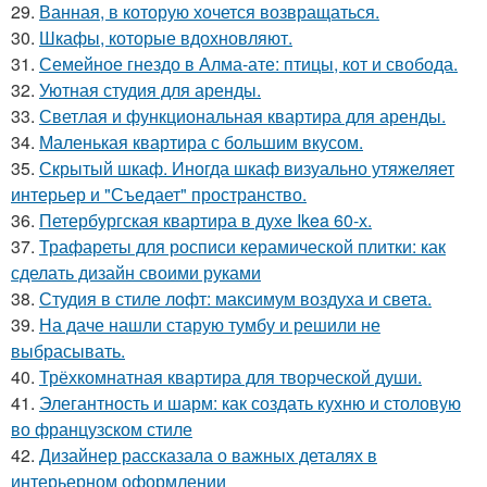
29.
Ванная, в которую хочется возвращаться.
30.
Шкафы, которые вдохновляют.
31.
Семейное гнездо в Алма-ате: птицы, кот и свобода.
32.
Уютная студия для аренды.
33.
Светлая и функциональная квартира для аренды.
34.
Маленькая квартира с большим вкусом.
35.
Скрытый шкаф. Иногда шкаф визуально утяжеляет
интерьер и "Съедает" пространство.
36.
Петербургская квартира в духе Ikea 60-х.
37.
Трафареты для росписи керамической плитки: как
сделать дизайн своими руками
38.
Студия в стиле лофт: максимум воздуха и света.
39.
На даче нашли старую тумбу и решили не
выбрасывать.
40.
Трёхкомнатная квартира для творческой души.
41.
Элегантность и шарм: как создать кухню и столовую
во французском стиле
42.
Дизайнер рассказала о важных деталях в
интерьерном оформлении