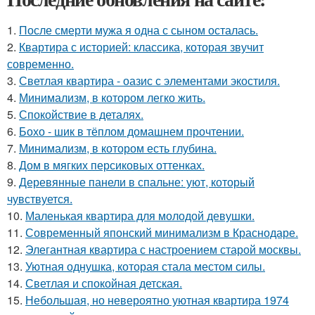
1.
После смерти мужа я одна с сыном осталась.
2.
Квартира с историей: классика, которая звучит
современно.
3.
Светлая квартира - оазис с элементами экостиля.
4.
Минимализм, в котором легко жить.
5.
Спокойствие в деталях.
6.
Бохо - шик в тёплом домашнем прочтении.
7.
Минимализм, в котором есть глубина.
8.
Дом в мягких персиковых оттенках.
9.
Деревянные панели в спальне: уют, который
чувствуется.
10.
Маленькая квартира для молодой девушки.
11.
Современный японский минимализм в Краснодаре.
12.
Элегантная квартира с настроением старой москвы.
13.
Уютная однушка, которая стала местом силы.
14.
Светлая и спокойная детская.
15.
Небольшая, но невероятно уютная квартира 1974