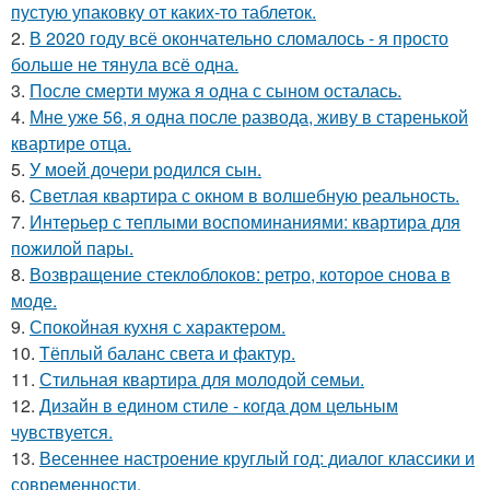
пустую упаковку от каких-то таблеток.
2.
В 2020 году всё окончательно сломалось - я просто
больше не тянула всё одна.
3.
После смерти мужа я одна с сыном осталась.
4.
Мне уже 56, я одна после развода, живу в старенькой
квартире отца.
5.
У моей дочери родился сын.
6.
Светлая квартира с окном в волшебную реальность.
7.
Интерьер с теплыми воспоминаниями: квартира для
пожилой пары.
8.
Возвращение стеклоблоков: ретро, которое снова в
моде.
9.
Спокойная кухня с характером.
10.
Тёплый баланс света и фактур.
11.
Стильная квартира для молодой семьи.
12.
Дизайн в едином стиле - когда дом цельным
чувствуется.
13.
Весеннее настроение круглый год: диалог классики и
современности.