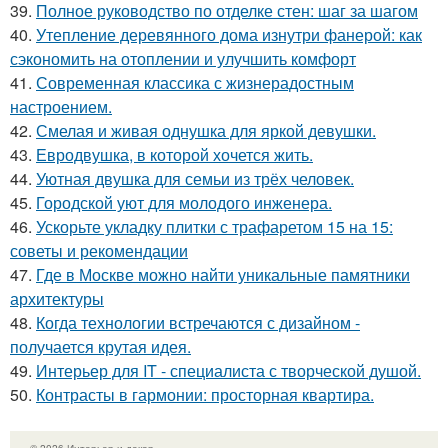
39.
Полное руководство по отделке стен: шаг за шагом
40.
Утепление деревянного дома изнутри фанерой: как
сэкономить на отоплении и улучшить комфорт
41.
Современная классика с жизнерадостным
настроением.
42.
Смелая и живая однушка для яркой девушки.
43.
Евродвушка, в которой хочется жить.
44.
Уютная двушка для семьи из трёх человек.
45.
Городской уют для молодого инженера.
46.
Ускорьте укладку плитки с трафаретом 15 на 15:
советы и рекомендации
47.
Где в Москве можно найти уникальные памятники
архитектуры
48.
Когда технологии встречаются с дизайном -
получается крутая идея.
49.
Интерьер для IT - специалиста с творческой душой.
50.
Контрасты в гармонии: просторная квартира.
© 2026 Интерьер и декор