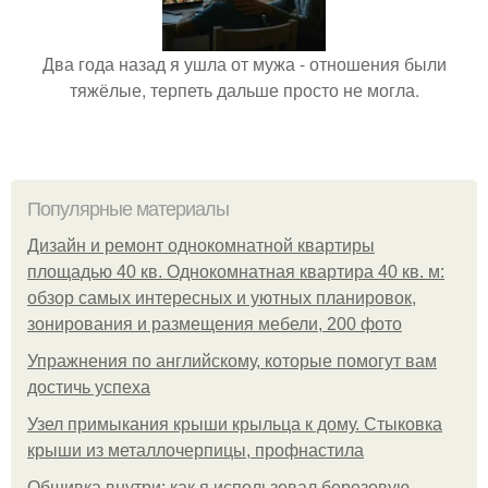
Два года назад я ушла от мужа - отношения были
тяжёлые, терпеть дальше просто не могла.
Популярные материалы
Дизайн и ремонт однокомнатной квартиры
площадью 40 кв. Однокомнатная квартира 40 кв. м:
обзор самых интересных и уютных планировок,
зонирования и размещения мебели, 200 фото
Упражнения по английскому, которые помогут вам
достичь успеха
Узел примыкания крыши крыльца к дому. Стыковка
крыши из металлочерпицы, профнастила
Обшивка внутри: как я использовал березовую