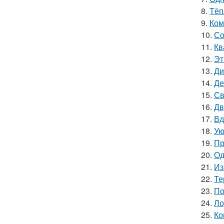
8.
Тёп
9.
Ком
10.
Со
11.
Кв
12.
Эт
13.
Ди
14.
Де
15.
Св
16.
Дв
17.
Вд
18.
Ую
19.
Пр
20.
Од
21.
Из
22.
Те
23.
По
24.
Ло
25.
Ко