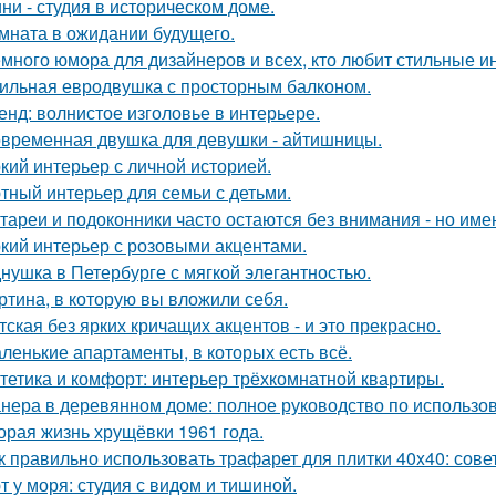
ни - студия в историческом доме.
мната в ожидании будущего.
много юмора для дизайнеров и всех, кто любит стильные и
ильная евродвушка с просторным балконом.
енд: волнистое изголовье в интерьере.
временная двушка для девушки - айтишницы.
кий интерьер с личной историей.
тный интерьер для семьи с детьми.
тареи и подоконники часто остаются без внимания - но имен
кий интерьер с розовыми акцентами.
нушка в Петербурге с мягкой элегантностью.
ртина, в которую вы вложили себя.
тская без ярких кричащих акцентов - и это прекрасно.
ленькие апартаменты, в которых есть всё.
тетика и комфорт: интерьер трёхкомнатной квартиры.
нера в деревянном доме: полное руководство по использо
орая жизнь хрущёвки 1961 года.
к правильно использовать трафарет для плитки 40x40: сов
т у моря: студия с видом и тишиной.