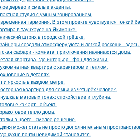
лое дерево и смелые акценты.
пактная студия с умным зонированием.
временная гармония. В этом проекте чувствуется тонкий б
артира в таунхаусе на Якиманке.
нический штрих в городской трёшке.
зайнеры создали атмосферу уюта и легкой роскоши - здесь
тская сафари - комната: приключения начинаются дома.
етлая квартира, где интерьер - фон для жизни.
ухкомнатная квартира с характером и теплом.
охновение в деталях.
т и яркость в каждом метре.
осторная квартира для семьи из четырёх человек.
нушка в матовых тонах: спокойствие и глубина.
головье как арт - объект.
рракотовое тепло дома.
толки в цвете - смелое решение.
джия может стать не просто дополнительным пространство
гда кухня почти невидимой становится.