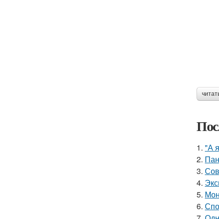
читат
Пос
1.
"А 
2.
Пан
3.
Сов
4.
Экс
5.
Мон
6.
Спо
7.
Одн