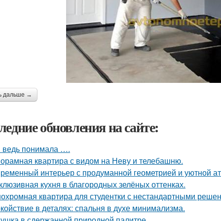
ь дальше →
ледние обновления на сайте:
я ведь понимала ….
орамная квартира с видом на Неву и телебашню.
ременный интерьер с продуманной геометрией и уютной а
клюзивная кухня в благородных зелёных оттенках.
охромная квартира для студентки с нестандартными реше
койствие в деталях: спальня в духе минимализма.
ушка в сдержанной природной палитре.