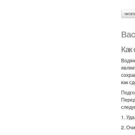
читат
Вас
Как
Водян
являе
сохра
как с
Подго
Перед
следу
1. Уд
2. Оч