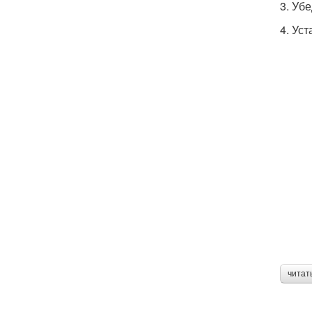
3. Уб
4. Ус
читат