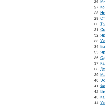
26.
Ми
27.
Ко
28.
Не
29.
Ст
30.
Тр
31.
Со
32.
Яр
33.
Ую
34.
Ба
35.
Яр
36.
Од
37.
Ка
38.
Де
39.
Ма
40.
Эс
41.
Фа
42.
Вт
43.
Ка
44.
Ую