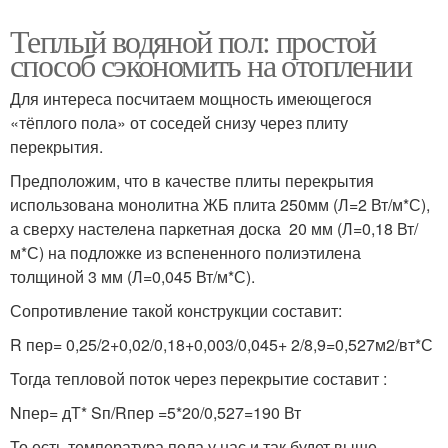
Теплый водяной пол: простой
способ сэкономить на отоплении
Для интереса посчитаем мощность имеющегося
«тёплого пола» от соседей снизу через плиту
перекрытия.
Предположим, что в качестве плиты перекрытия
использована монолитна ЖБ плита 250мм (Л=2 Вт/м*С),
а сверху настелена паркетная доска 20 мм (Л=0,18 Вт/
м*С) на подложке из вспененного полиэтилена
толщиной 3 мм (Л=0,045 Вт/м*С).
Сопротивление такой конструкции составит:
R пер= 0,25/2+0,02/0,18+0,003/0,045+ 2/8,9=0,527м2/вт*С
Тогда тепловой поток через перекрытие составит :
Nпер= дТ* Sп/Rпер =5*20/0,527=190 Вт
То есть температура пола у нас и так будет выше