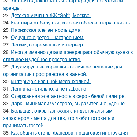
22.
Уютная однокомнатная квартира для посуточной
аренды.
23.
Детская мечты в ЖК "Self", Москва.
24.
Квартира от бабушки, которая обрела вторую жизнь.
25.
Парижская элегантность дома.
26.
Однушка с ретро - настроением.
27.
Легкий, современный интерьер.
28.
Иногда именно детали превращают обычную кухню в
стильное и удобное пространство.
29.
Двухъярусные корзинки - отличное решение для
организации пространства в ванной.
30.
Интерьер с изящной меланхолией.
31.
Лепнина - стильно, а не пафосно.
32.
Сдержанная элегантность в серо - белой палитре.
33.
Дарк - минимализм: строго, выразительно, удобно.
34.
Большая, открытая кухня с индустриальным
характером - мечта для тех, кто любит готовить и
принимать гостей.
35.
Как обшить стены фанерой: пошаговая инструкция