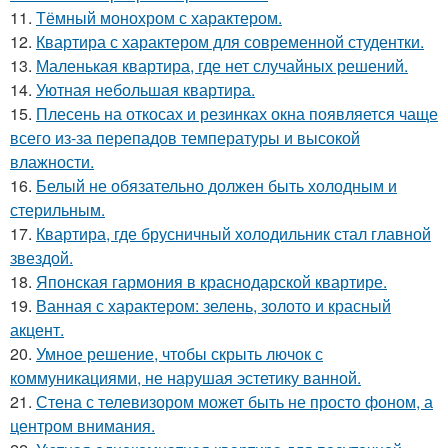
11.
Тёмный монохром с характером.
12.
Квартира с характером для современной студентки.
13.
Маленькая квартира, где нет случайных решений.
14.
Уютная небольшая квартира.
15.
Плесень на откосах и резинках окна появляется чаще
всего из-за перепадов температуры и высокой
влажности.
16.
Белый не обязательно должен быть холодным и
стерильным.
17.
Квартира, где брусничный холодильник стал главной
звездой.
18.
Японская гармония в краснодарской квартире.
19.
Ванная с характером: зелень, золото и красный
акцент.
20.
Умное решение, чтобы скрыть лючок с
коммуникациями, не нарушая эстетику ванной.
21.
Стена с телевизором может быть не просто фоном, а
центром внимания.