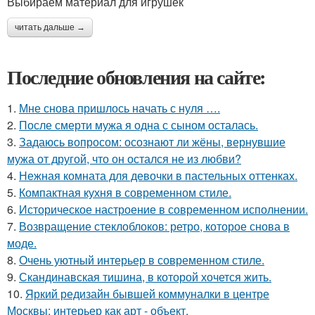
Выбираем материал для игрушек
читать дальше →
Последние обновления на сайте:
1.
Мне снова пришлось начать с нуля ….
2.
После смерти мужа я одна с сыном осталась.
3.
Задаюсь вопросом: осознают ли жёны, вернувшие
мужа от другой, что он остался не из любви?
4.
Нежная комната для девочки в пастельных оттенках.
5.
Компактная кухня в современном стиле.
6.
Историческое настроение в современном исполнении.
7.
Возвращение стеклоблоков: ретро, которое снова в
моде.
8.
Очень уютный интерьер в современном стиле.
9.
Скандинавская тишина, в которой хочется жить.
10.
Яркий редизайн бывшей коммуналки в центре
Москвы: интерьер как арт - объект.