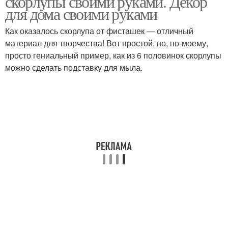
скорлупы своими руками. Декор
для дома своими руками
Как оказалось скорлупа от фисташек — отличный
Подсвечник из
материал для творчества! Вот простой, но, по-моему,
Елочная игрушка
фисташек
просто гениальный пример, как из 6 половинок скорлупы
можно сделать подставку для мыла.
Венки из фисташек
Елка из фисташек
Подвеска из фисташек