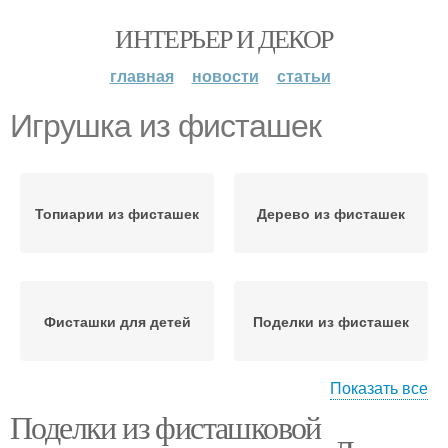
ИНТЕРЬЕР И ДЕКОР
главная
новости
статьи
Игрушка из фисташек
Топиарии из фисташек
Дерево из фисташек
Фисташки для детей
Поделки из фисташек
Показать все
Поделки из фисташковой
Тарелка из фисташек
Цвета из фисташек