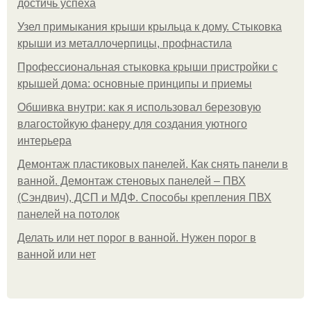
достичь успеха
Узел примыкания крыши крыльца к дому. Стыковка
крыши из металлочерпицы, профнастила
Профессиональная стыковка крыши пристройки с
крышей дома: основные принципы и приемы
Обшивка внутри: как я использовал березовую
влагостойкую фанеру для создания уютного
интерьера
Демонтаж пластиковых панелей. Как снять панели в
ванной. Демонтаж стеновых панелей – ПВХ
(Сэндвич), ДСП и МДФ. Способы крепления ПВХ
панелей на потолок
Делать или нет порог в ванной. Нужен порог в
ванной или нет