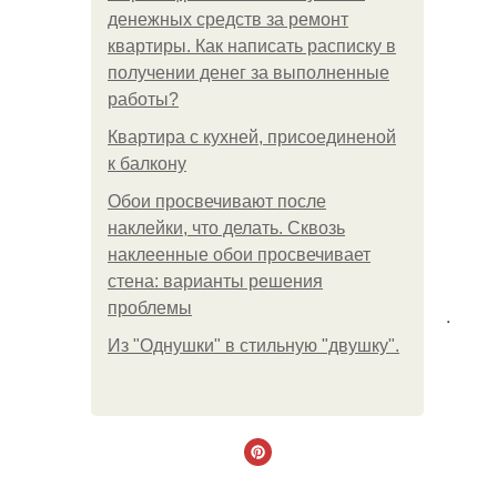
денежных средств за ремонт
квартиры. Как написать расписку в
получении денег за выполненные
работы?
Квартира с кухней, присоединеной
к балкону
Обои просвечивают после
наклейки, что делать. Сквозь
наклеенные обои просвечивает
стена: варианты решения
проблемы
.
Из "Однушки" в стильную "двушку".