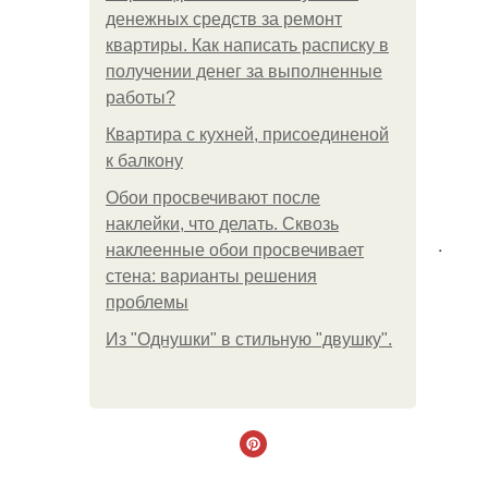
денежных средств за ремонт
квартиры. Как написать расписку в
получении денег за выполненные
работы?
Квартира с кухней, присоединеной
к балкону
Обои просвечивают после
наклейки, что делать. Сквозь
.
наклеенные обои просвечивает
стена: варианты решения
проблемы
Из "Однушки" в стильную "двушку".