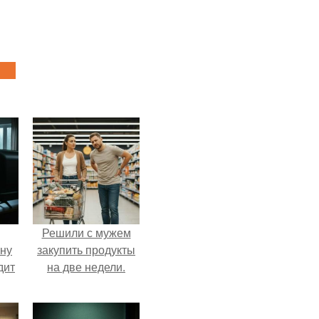
Решили с мужем
ыну
закупить продукты
дит
на две недели.