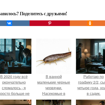
авилось? Поделитесь с друзьями!
В 2020 году всё
В ванной
Работаю по
окончательно
маленькие черные
графику 2/2, с
сломалось - я
червячки.
четыре года, хо
просто больше не
Насекомые в
в садик.
тянула всё одна.
ванной: фото и
названия