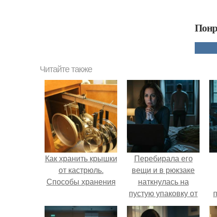
Понр
Читайте также
Как хранить крышки
Перебирала его
от кастрюль.
вещи и в рюкзаке
Способы хранения
наткнулась на
пустую упаковку от
каких-то таблеток.