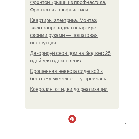
Фронтон крыши из профнастила.
Фронтон из профнастила
Квартиры электрика. Монтаж
электропроводки в квартире
своими руками — пошаговая
инструкция
Декорируй свой дом на бюджет: 25
идей для вдохновения
Брошенная невеста сиделкой к
богатому мужчине … устроилась.
Ковролин: от идеи до реализации
.