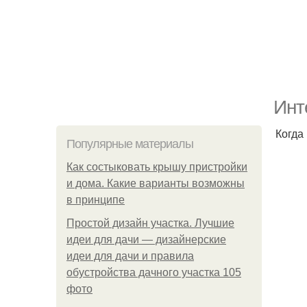
Инт
Когда
Популярные материалы
Как состыковать крышу пристройки
и дома. Какие варианты возможны
в принципе
Простой дизайн участка. Лучшие
идеи для дачи — дизайнерские
идеи для дачи и правила
обустройства дачного участка 105
фото