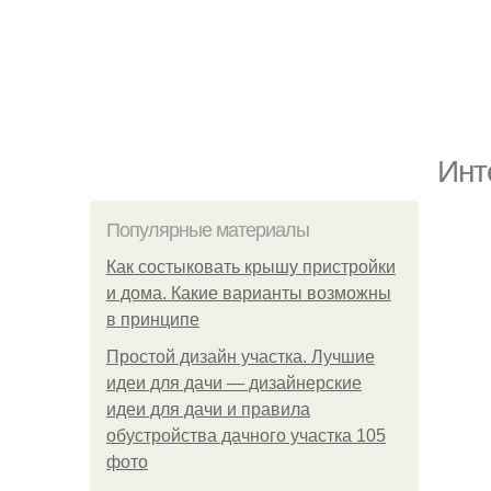
Инт
Популярные материалы
Как состыковать крышу пристройки
и дома. Какие варианты возможны
в принципе
Простой дизайн участка. Лучшие
идеи для дачи — дизайнерские
идеи для дачи и правила
обустройства дачного участка 105
фото