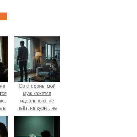
Уже
Со стороны мой
тся
муж кажется
аю,
идеальным: не
ь в
пьёт, не курит, не
.
даёт поводов для
ревности, с
ребёнком