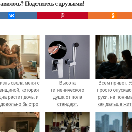
авилось? Поделитесь с друзьями!
изнь свела меня с
Высота
Всем привет. 
енщиной, которая
гигиенического
просто опускаю
дна растит дочь, и
душа от пола
руки, не поним
 довольно быстро
стандарт.
как дальше жит
привязался к ним
Подготовка к
этой ситуации
обеим.
монтажу