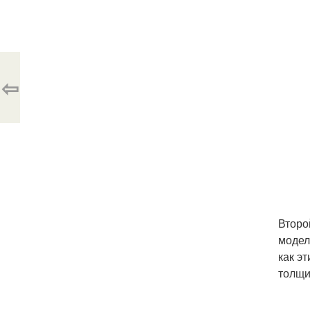
⇦
Второ
модел
как э
толщи