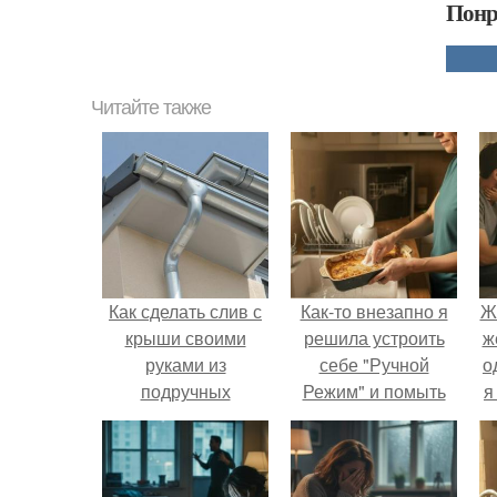
Понр
Читайте также
Как сделать слив с
Как-то внезапно я
Ж
крыши своими
решила устроить
ж
руками из
себе "Ручной
о
подручных
Режим" и помыть
я
материалов.
посуду без помощи
Материалы для
техники.
водостоков