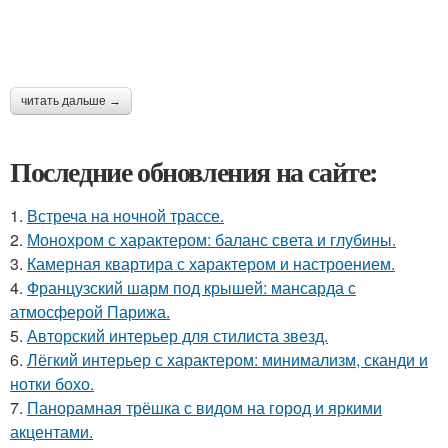
читать дальше →
Последние обновления на сайте:
1.
Встреча на ночной трассе.
2.
Монохром с характером: баланс света и глубины.
3.
Камерная квартира с характером и настроением.
4.
Французский шарм под крышей: мансарда с
атмосферой Парижа.
5.
Авторский интерьер для стилиста звезд.
6.
Лёгкий интерьер с характером: минимализм, сканди и
нотки бохо.
7.
Панорамная трёшка с видом на город и яркими
акцентами.