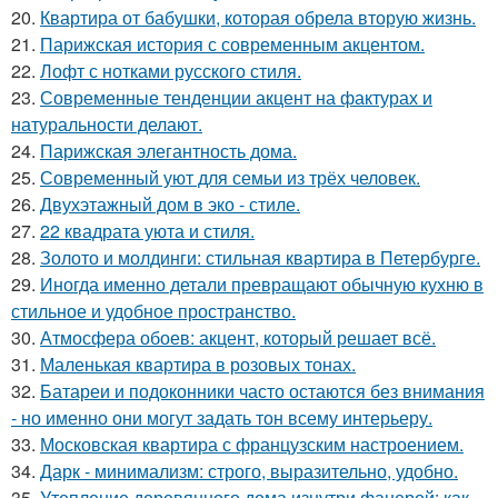
20.
Квартира от бабушки, которая обрела вторую жизнь.
21.
Парижская история с современным акцентом.
22.
Лофт с нотками русского стиля.
23.
Современные тенденции акцент на фактурах и
натуральности делают.
24.
Парижская элегантность дома.
25.
Современный уют для семьи из трёх человек.
26.
Двухэтажный дом в эко - стиле.
27.
22 квадрата уюта и стиля.
28.
Золото и молдинги: стильная квартира в Петербурге.
29.
Иногда именно детали превращают обычную кухню в
стильное и удобное пространство.
30.
Атмосфера обоев: акцент, который решает всё.
31.
Маленькая квартира в розовых тонах.
32.
Батареи и подоконники часто остаются без внимания
- но именно они могут задать тон всему интерьеру.
33.
Московская квартира с французским настроением.
34.
Дарк - минимализм: строго, выразительно, удобно.
35.
Утепление деревянного дома изнутри фанерой: как