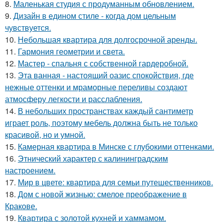
8.
Маленькая студия с продуманным обновлением.
9.
Дизайн в едином стиле - когда дом цельным
чувствуется.
10.
Небольшая квартира для долгосрочной аренды.
11.
Гармония геометрии и света.
12.
Мастер - спальня с собственной гардеробной.
13.
Эта ванная - настоящий оазис спокойствия, где
нежные оттенки и мраморные переливы создают
атмосферу легкости и расслабления.
14.
В небольших пространствах каждый сантиметр
играет роль, поэтому мебель должна быть не только
красивой, но и умной.
15.
Камерная квартира в Минске с глубокими оттенками.
16.
Этнический характер с калининградским
настроением.
17.
Мир в цвете: квартира для семьи путешественников.
18.
Дом с новой жизнью: смелое преображение в
Кракове.
19.
Квартира с золотой кухней и хаммамом.