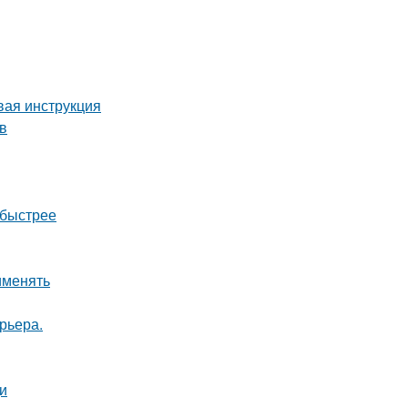
вая инструкция
в
 быстрее
именять
рьера.
и