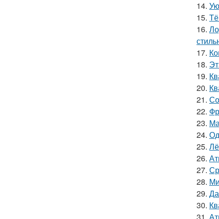
14.
Ую
15.
Тё
16.
Ло
стиль
17.
Ко
18.
Эт
19.
Кв
20.
Кв
21.
Со
22.
Фр
23.
Ма
24.
Од
25.
Лё
26.
Ат
27.
Ср
28.
Ми
29.
Да
30.
Кв
31.
Ат