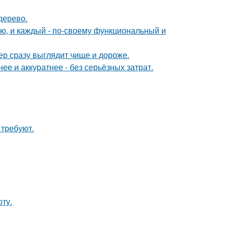
дерево.
ю, и каждый - по-своему функциональный и
ер сразу выглядит чище и дороже.
е и аккуратнее - без серьёзных затрат.
 требуют.
ту.