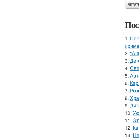
читат
Пос
1.
Пое
приме
2.
"А 
3.
Дет
4.
Све
5.
Авт
6.
Кар
7.
Роз
8.
Хра
9.
Диз
10.
Ую
11.
Эт
12.
Кв
13.
Не