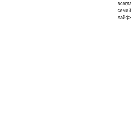
всегд
семей
лайфх