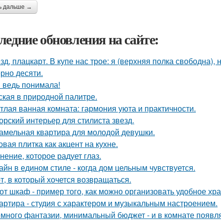
ь дальше →
ледние обновления на сайте:
зд, плацкарт. В купе нас трое: я (верхняя полка свободна),
рно десяти.
я ведь понимала!
ская в природной палитре.
тлая ванная комната: гармония уюта и практичности.
орский интерьер для стилиста звезд.
амельная квартира для молодой девушки.
овая плитка как акцент на кухне.
нение, которое радует глаз.
айн в едином стиле - когда дом цельным чувствуется.
т, в который хочется возвращаться.
от шкаф - пример того, как можно организовать удобное хр
артира - студия с характером и музыкальным настроением.
много фантазии, минимальный бюджет - и в комнате появляе