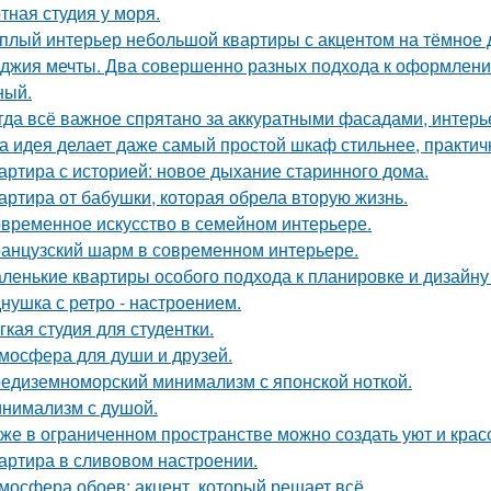
тная студия у моря.
плый интерьер небольшой квартиры с акцентом на тёмное 
джия мечты. Два совершенно разных подхода к оформлени
ный.
гда всё важное спрятано за аккуратными фасадами, интерь
а идея делает даже самый простой шкаф стильнее, практичне
артира с историей: новое дыхание старинного дома.
артира от бабушки, которая обрела вторую жизнь.
временное искусство в семейном интерьере.
анцузский шарм в современном интерьере.
ленькие квартиры особого подхода к планировке и дизайну
нушка с ретро - настроением.
гкая студия для студентки.
мосфера для души и друзей.
едиземноморский минимализм с японской ноткой.
нимализм с душой.
же в ограниченном пространстве можно создать уют и красо
артира в сливовом настроении.
мосфера обоев: акцент, который решает всё.