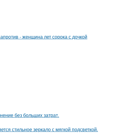
 напротив - женщина лет сорока с дочкой
анение без больших затрат.
тся стильное зеркало с мягкой подсветкой.