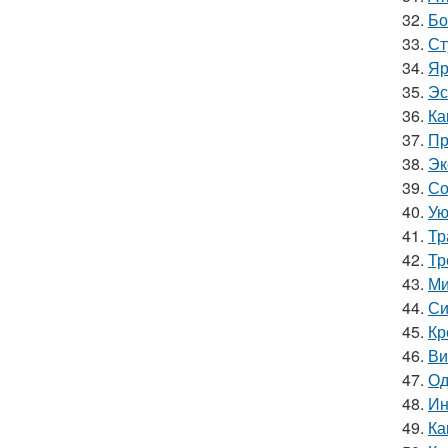
32.
Бо
33.
Ст
34.
Яр
35.
Эс
36.
Ка
37.
Пр
38.
Эк
39.
Со
40.
Ую
41.
Тр
42.
Тр
43.
Ми
44.
Си
45.
Кр
46.
Ви
47.
Од
48.
Ин
49.
Ка