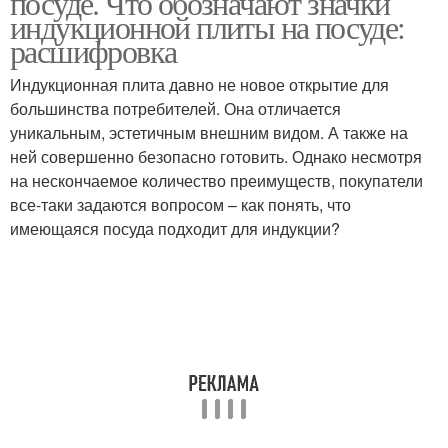
посуде. Что обозначают значки
индукционной плиты на посуде:
расшифровка
Посуда с индукционным
Индукционная плита давно не новое открытие для
Индукционная посуда
дном
большинства потребителей. Она отличается
уникальным, эстетичным внешним видом. А также на
ней совершенно безопасно готовить. Однако несмотря
на нескончаемое количество преимуществ, покупатели
все-таки задаются вопросом – как понять, что
имеющаяся посуда подходит для индукции?