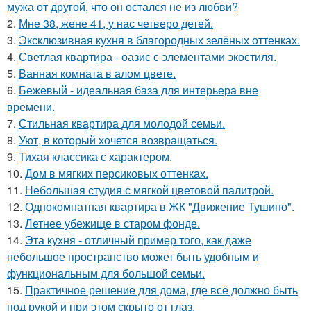
мужа от другой, что он остался не из любви?
2.
Мне 38, жене 41, у нас четверо детей.
3.
Эксклюзивная кухня в благородных зелёных оттенках.
4.
Светлая квартира - оазис с элементами экостиля.
5.
Ванная комната в алом цвете.
6.
Бежевый - идеальная база для интерьера вне
времени.
7.
Стильная квартира для молодой семьи.
8.
Уют, в который хочется возвращаться.
9.
Тихая классика с характером.
10.
Дом в мягких персиковых оттенках.
11.
Небольшая студия с мягкой цветовой палитрой.
12.
Однокомнатная квартира в ЖК "Движение Тушино".
13.
Летнее убежище в старом фонде.
14.
Эта кухня - отличный пример того, как даже
небольшое пространство может быть удобным и
функциональным для большой семьи.
15.
Практичное решение для дома, где всё должно быть
под рукой и при этом скрыто от глаз.