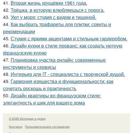
41.
Вторая жизнь хрущёвки 1961 года.
42.
Трёшка, в которую влюбляешься с порога.
43.
Уют у моря: студия с видом и тишиной.
44.
Как выбрать трафареты для плитки: советы и
рекомендации
45.
Студия с яркими акцентами и стильным гардеробом.
46.
Дизайн кухни в стиле прованс: как создать уютную
французскую кухню
47.
Планировка участка онлайн: современные
инструменты и сервисы
48.
Интерьер для IT - специалиста с творческой душой.
49.
Гармония изящества и функциональности: как
сочетать роскошь и практичность
50.
Дизайн квартиры во французском стиле:
элегантность и шик для вашего дома
© 2026 Интерьер и декор
Контакты
Пользовательское соглашение