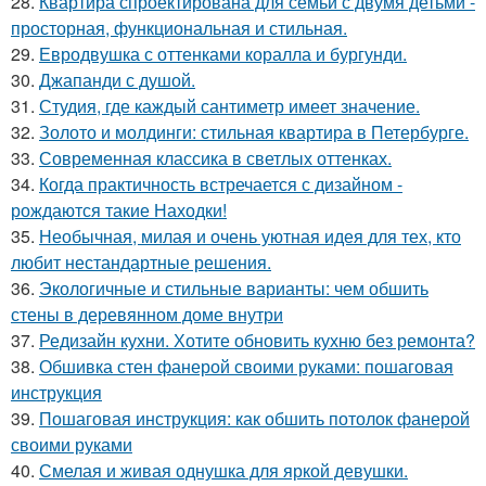
28.
Квартира спроектирована для семьи с двумя детьми -
просторная, функциональная и стильная.
29.
Евродвушка с оттенками коралла и бургунди.
30.
Джапанди с душой.
31.
Студия, где каждый сантиметр имеет значение.
32.
Золото и молдинги: стильная квартира в Петербурге.
33.
Современная классика в светлых оттенках.
34.
Когда практичность встречается с дизайном -
рождаются такие Находки!
35.
Необычная, милая и очень уютная идея для тех, кто
любит нестандартные решения.
36.
Экологичные и стильные варианты: чем обшить
стены в деревянном доме внутри
37.
Редизайн кухни. Хотите обновить кухню без ремонта?
38.
Обшивка стен фанерой своими руками: пошаговая
инструкция
39.
Пошаговая инструкция: как обшить потолок фанерой
своими руками
40.
Смелая и живая однушка для яркой девушки.