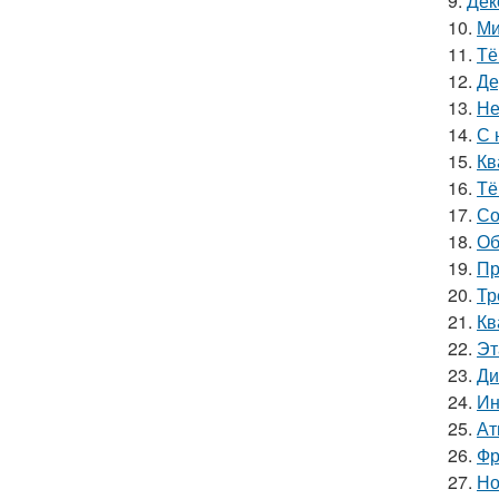
9.
Дек
10.
Ми
11.
Тё
12.
Де
13.
Не
14.
С 
15.
Кв
16.
Тё
17.
Со
18.
Об
19.
Пр
20.
Тр
21.
Кв
22.
Эт
23.
Ди
24.
Ин
25.
Ат
26.
Фр
27.
Но