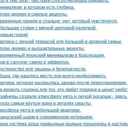
ор и текстиль - быстрый способ интерьер обновить.
нимализм, в котором есть глубина.
плое дерево и смелые акценты.
ревянные панели в спальне: уют, который чувствуется.
большая студия с мягкой цветовой палитрой.
новым годом!
артира с личной террасой для большой и дружной семьи.
плое дерево и выразительные акценты.
временный японский минимализм в Краснодаре.
ои в санузле: смело и эффектно.
остранство для тишины и безопасности.
ёшка, где нашлось место для всего необходимого.
артира, которая раскрылась заново после перепланировки.
а кровать создана для тех, кто любит порядок и ценит удобс
зайнеры создали атмосферу уюта и легкой роскоши - здесь
огда самые крутые идеи в деталях скрыты.
мосфера уюта в небольшой квартире.
анцузский шарм в современном интерьере.
вая система душа привычные водные процедуры в настоя