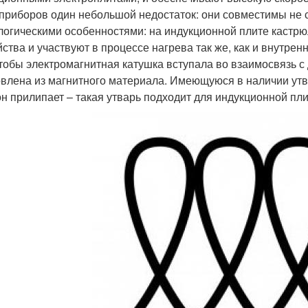
 приборов один небольшой недостаток: они совместимы не 
логическими особенностями: на индукционной плите кастрю
йства и участвуют в процессе нагрева так же, как и внутрен
чтобы электромагнитная катушка вступала во взаимосвязь с
овлена из магнитного материала. Имеющуюся в наличии утва
он прилипает – такая утварь подходит для индукционной пл