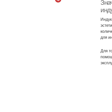
и
Зна
инд
Индук
эстет
колич
для и
Для т
помощ
экспл