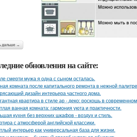
ь дальше →
ледние обновления на сайте:
ле смерти мужа я одна с сыном осталась.
ная комната после капитального ремонта в нежной палитре
рясающий дизайн интерьера частного дома.
гантная квартира в стиле ар - деко: роскошь в современном
тлая ванная комната: гармония уюта и практичности.
ьшая кухня без верхних шкафов - воздух и стиль.
ртира с атмосферой английской классики.
тлый интерьер как универсальная база для жизни.