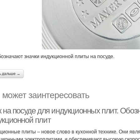
бозначают значки индукционной плиты на посуде.
ь дальше →
 может заинтересовать
к на посуде для индукционных плит. Обоз
укционной плит
ционные плиты – новое слово в кухонной технике. Они явл
ционными электроплитами, и обеспечивают высокую скорост