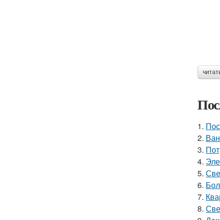
читат
Пос
1.
Пос
2.
Ван
3.
Пот
4.
Эле
5.
Све
6.
Бол
7.
Ква
8.
Све