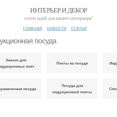
ИНТЕРЬЕР И ДЕКОР
сотни идей для вашего интерьера!
главная
новости
статьи
укционная посуда
Значок для
Плиты на посуде
Инд
ндукционных плит
Посуда для
ерамическая посуда
Спе
индукционной плиты
Посуда для
Посуда с индукционным
Значк