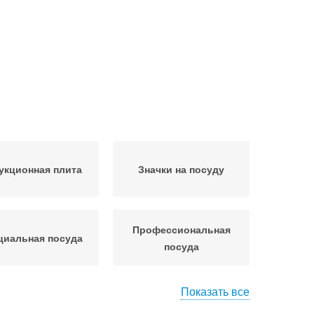
укционная плита
Значки на посуду
Профессиональная
циальная посуда
посуда
Показать все
и на индукционной
Блины на индукционной