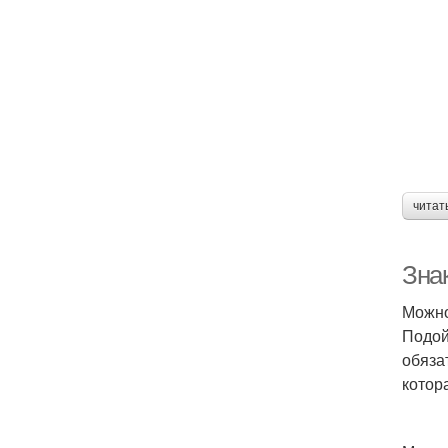
читат
Зна
Можно
Подой
обяза
котор