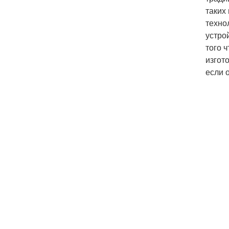
таких
техно
устро
того 
изгот
если 