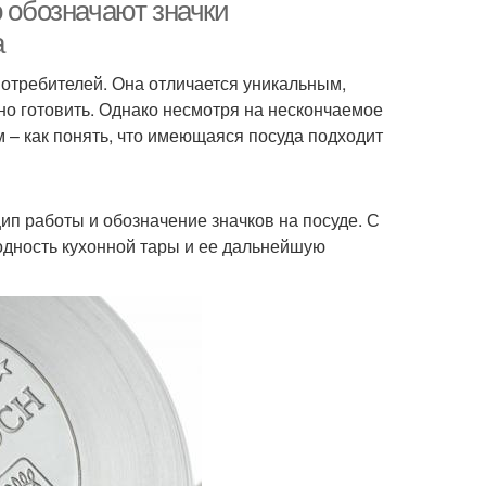
плите
электроплите
о обозначают значки
а
отребителей. Она отличается уникальным,
о готовить. Однако несмотря на нескончаемое
 – как понять, что имеющаяся посуда подходит
ип работы и обозначение значков на посуде. С
одность кухонной тары и ее дальнейшую