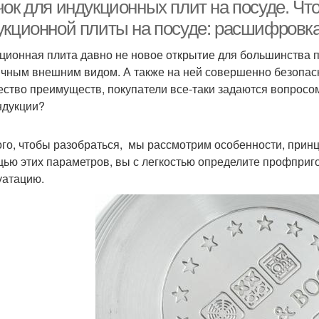
ндукционных плит
дном
чок для индукционных плит на посуде. Чт
укционной плиты на посуде: расшифровк
ционная плита давно не новое открытие для большинства п
ичным внешним видом. А также на ней совершенно безопасн
ество преимуществ, покупатели все-таки задаются вопросом
ндукции?
ого, чтобы разобраться, мы рассмотрим особенности, принц
ью этих параметров, вы с легкостью определите профприг
уатацию.