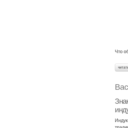
Что о
читат
Вас
Зна
инд
Индук
тради