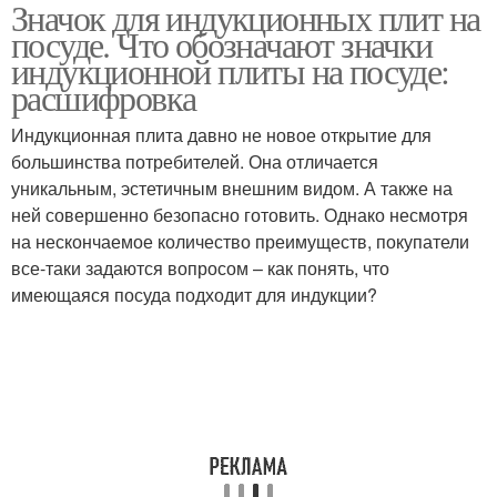
Значок для индукционных плит на
Посуда для
Посуда с индукционным
посуде. Что обозначают значки
индукционных плит
дном
индукционной плиты на посуде:
расшифровка
Значки на
Блины на индукционной
Индукционная плита давно не новое открытие для
индукционной плите
электроплите
большинства потребителей. Она отличается
уникальным, эстетичным внешним видом. А также на
ней совершенно безопасно готовить. Однако несмотря
на нескончаемое количество преимуществ, покупатели
Утятницы для новой
Индукционная посуда
все-таки задаются вопросом – как понять, что
плиты
имеющаяся посуда подходит для индукции?