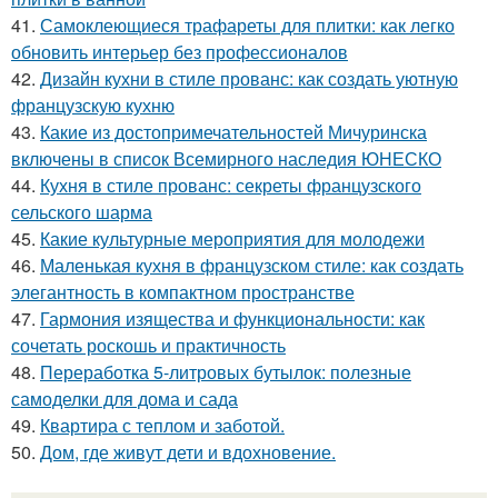
41.
Самоклеющиеся трафареты для плитки: как легко
обновить интерьер без профессионалов
42.
Дизайн кухни в стиле прованс: как создать уютную
французскую кухню
43.
Какие из достопримечательностей Мичуринска
включены в список Всемирного наследия ЮНЕСКО
44.
Кухня в стиле прованс: секреты французского
сельского шарма
45.
Какие культурные мероприятия для молодежи
46.
Маленькая кухня в французском стиле: как создать
элегантность в компактном пространстве
47.
Гармония изящества и функциональности: как
сочетать роскошь и практичность
48.
Переработка 5-литровых бутылок: полезные
самоделки для дома и сада
49.
Квартира с теплом и заботой.
50.
Дом, где живут дети и вдохновение.