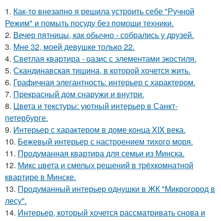
1.
Как-то внезапно я решила устроить себе "Ручной
Режим" и помыть посуду без помощи техники.
2.
Вечер пятницы, как обычно - собрались у друзей.
3.
Мне 32, моей девушке только 22.
4.
Светлая квартира - оазис с элементами экостиля.
5.
Скандинавская тишина, в которой хочется жить.
6.
Графичная элегантность: интерьер с характером.
7.
Прекрасный дом снаружи и внутри.
8.
Цвета и текстуры: уютный интерьер в Санкт-
петербурге.
9.
Интерьер с характером в доме конца XIX века.
10.
Бежевый интерьер с настроением тихого моря.
11.
Продуманная квартира для семьи из Минска.
12.
Микс цвета и смелых решений в трёхкомнатной
квартире в Минске.
13.
Продуманный интерьер однушки в ЖК "Микрогород в
лесу".
14.
Интерьер, который хочется рассматривать снова и