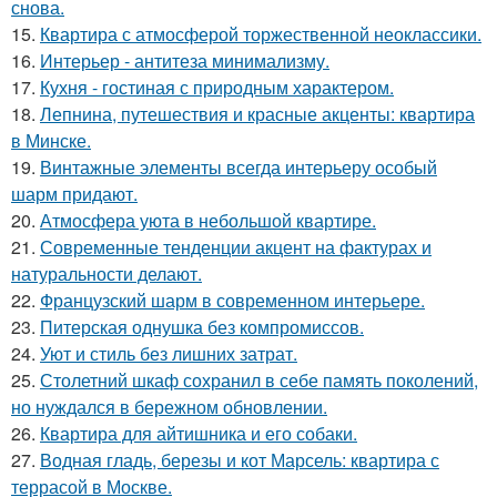
снова.
15.
Квартира с атмосферой торжественной неоклассики.
16.
Интерьер - антитеза минимализму.
17.
Кухня - гостиная с природным характером.
18.
Лепнина, путешествия и красные акценты: квартира
в Минске.
19.
Винтажные элементы всегда интерьеру особый
шарм придают.
20.
Атмосфера уюта в небольшой квартире.
21.
Современные тенденции акцент на фактурах и
натуральности делают.
22.
Французский шарм в современном интерьере.
23.
Питерская однушка без компромиссов.
24.
Уют и стиль без лишних затрат.
25.
Столетний шкаф сохранил в себе память поколений,
но нуждался в бережном обновлении.
26.
Квартира для айтишника и его собаки.
27.
Водная гладь, березы и кот Марсель: квартира с
террасой в Москве.