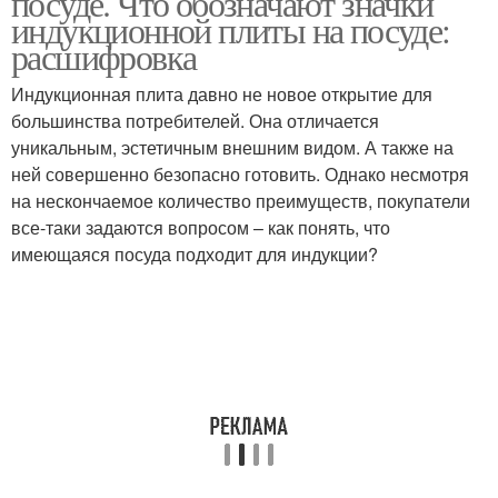
посуде. Что обозначают значки
индукционной плиты на посуде:
расшифровка
Профессиональная
Индукционная плита давно не новое открытие для
Специальная посуда
посуда
большинства потребителей. Она отличается
уникальным, эстетичным внешним видом. А также на
ней совершенно безопасно готовить. Однако несмотря
на нескончаемое количество преимуществ, покупатели
Посуда для
Значки на
все-таки задаются вопросом – как понять, что
индукционных плит
индукционной плите
имеющаяся посуда подходит для индукции?
Блины на индукционной
Индукционная посуда
электроплите