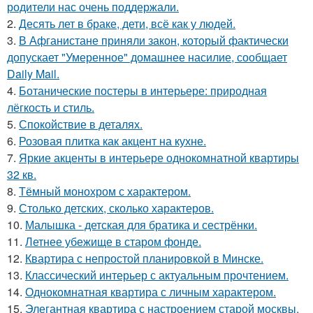
родители нас очень поддержали.
2.
Десять лет в браке, дети, всё как у людей.
3.
В Афганистане приняли закон, который фактически
допускает "Умеренное" домашнее насилие, сообщает
Daily Mail.
4.
Ботанические постеры в интерьере: природная
лёгкость и стиль.
5.
Спокойствие в деталях.
6.
Розовая плитка как акцент на кухне.
7.
Яркие акценты в интерьере однокомнатной квартиры
32 кв.
8.
Тёмный монохром с характером.
9.
Столько детских, сколько характеров.
10.
Малышка - детская для братика и сестрёнки.
11.
Летнее убежище в старом фонде.
12.
Квартира с непростой планировкой в Минске.
13.
Классический интерьер с актуальным прочтением.
14.
Однокомнатная квартира с личным характером.
15.
Элегантная квартира с настроением старой москвы.