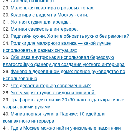
28.
Свобода и комфорт.
29.
Маленькая квартира в розовых тонах.
30.
Квартира с видом на Москву - сити.
31.
Уютная студия для аренды.
32.
Мятная свежесть в интерьере.
33.
Редизайн кухни. Хотите обновить кухню без ремонта?
34.
Ролики для малярного валика — какой лучше
использовать в разных ситуациях
35.
Обшивка внутри: как я использовал березовую
влагостойкую фанеру для создания уютного интерьера
36.
Фанера в деревянном доме: полное руководство по
использованию
37.
Что делает интерьер современным?
38.
Уют у моря: студия с видом и тишиной.
39.
Трафареты для плитки 30х30: как создать красивые
узоры своими руками
40.
Миниатюрная кухня в Париже: 10 идей для
компактного интерьера
41.
Где в Москве можно найти уникальные памятники