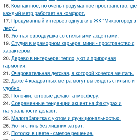
16.
Компактное, но очень продуманное пространство, где
каждый метр работает на комфорт.
17.
Продуманный интерьер однушки в ЖК "Микрогород в
лесу".
18.
Уютная евродвушка со стильными акцентами.
19.
Студия в мраморном карьере: мини - пространство с
характером.
20.
Дерево в интерьере: тепло, уют и природная
гармония.
21.
Очаровательная детская, в которой хочется мечтать.
22.
Даже 4 квадратных метра могут выглядеть стильно и
удобно!
23.
Полочки, которые делают атмосферу.
24.
Современные тенденции акцент на фактурах и
натуральности делают.
25.
Малогабаритка с уютом и функциональностью.
26.
Уют и стиль без лишних затрат.
27.
Потолки в цвете - смелое решение.