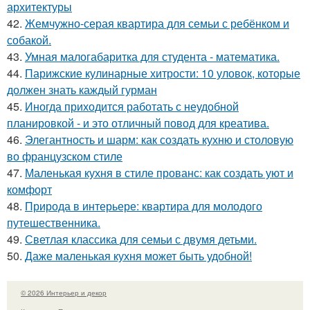
архитектуры
42.
Жемчужно-серая квартира для семьи с ребёнком и
собакой.
43.
Умная малогабаритка для студента - математика.
44.
Парижские кулинарные хитрости: 10 уловок, которые
должен знать каждый гурман
45.
Иногда приходится работать с неудобной
планировкой - и это отличный повод для креатива.
46.
Элегантность и шарм: как создать кухню и столовую
во французском стиле
47.
Маленькая кухня в стиле прованс: как создать уют и
комфорт
48.
Природа в интерьере: квартира для молодого
путешественника.
49.
Светлая классика для семьи с двумя детьми.
50.
Даже маленькая кухня может быть удобной!
© 2026 Интерьер и декор