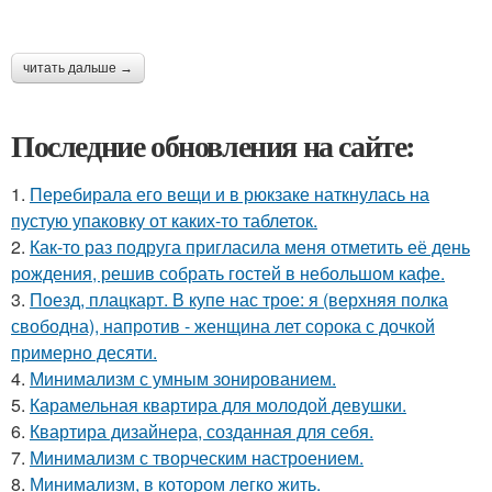
читать дальше →
Последние обновления на сайте:
1.
Перебирала его вещи и в рюкзаке наткнулась на
пустую упаковку от каких-то таблеток.
2.
Как-то раз подруга пригласила меня отметить её день
рождения, решив собрать гостей в небольшом кафе.
3.
Поезд, плацкарт. В купе нас трое: я (верхняя полка
свободна), напротив - женщина лет сорока с дочкой
примерно десяти.
4.
Минимализм с умным зонированием.
5.
Карамельная квартира для молодой девушки.
6.
Квартира дизайнера, созданная для себя.
7.
Минимализм с творческим настроением.
8.
Минимализм, в котором легко жить.