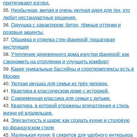
притягивают взгляд.
35.
Необычная, милая и очень уютная идея для тех, кто
любит нестандартные решения.
36.
Однушка с характером: бетон, тёмные оттенки и
розовые акценты.
37.
Обшивка и отделка стен фанерой: пошаговая
инструкция
38.
Утепление деревянного дома изнутри фанерой: как
сэкономить на отоплении и улучшить комфорт
39.
Какие уникальные бассейны и спорткомплексы есть в
Москве
40.
Уютная двушка для семьи из трёх человек.
41.
Квартира в классическом доме с историей.
42.
Современная классика для семьи с детьми.
43.
Квартира, в которой отражены впечатления и стиль
жизни её владельцев.
44.
Элегантность и шарм: как создать кухню и столовую
во французском стиле
45.
Маленькая кухня: 6 секретов для удобного интерьера