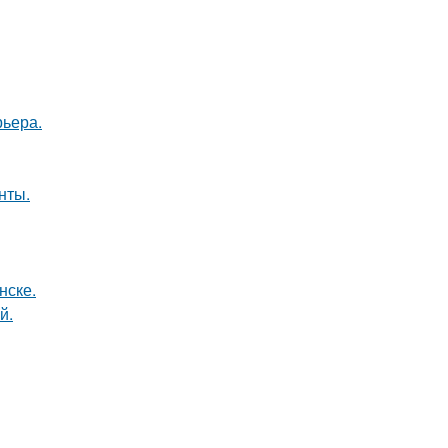
рьера.
нты.
нске.
й.