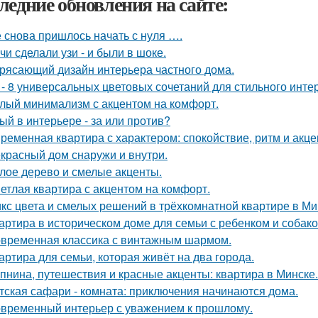
ледние обновления на сайте:
 снова пришлось начать с нуля ….
чи сделали узи - и были в шоке.
рясающий дизайн интерьера частного дома.
 - 8 универсальных цветовых сочетаний для стильного инте
лый минимализм с акцентом на комфорт.
ый в интерьере - за или против?
ременная квартира с характером: спокойствие, ритм и акце
красный дом снаружи и внутри.
лое дерево и смелые акценты.
етлая квартира с акцентом на комфорт.
кс цвета и смелых решений в трёхкомнатной квартире в Ми
артира в историческом доме для семьи с ребенком и собако
временная классика с винтажным шармом.
артира для семьи, которая живёт на два города.
пнина, путешествия и красные акценты: квартира в Минске.
тская сафари - комната: приключения начинаются дома.
временный интерьер с уважением к прошлому.