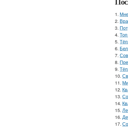
Пос
1.
Мне
2.
Вра
3.
Пот
4.
Топ
5.
Тёп
6.
Бел
7.
Сов
8.
Пре
9.
Тёп
10.
Св
11.
Ми
12.
Кв
13.
Со
14.
Кв
15.
Ле
16.
Де
17.
Со