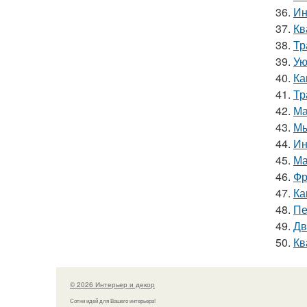
36.
Ин
37.
Кв
38.
Тр
39.
Ую
40.
Ка
41.
Тр
42.
Ма
43.
Мы
44.
Ин
45.
Ма
46.
Фр
47.
Ка
48.
Пе
49.
Дв
50.
Кв
© 2026 Интерьер и декор
Сотни идей для Вашего интерьера!