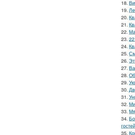
18.
Ви
19.
Ле
20.
Кв
21.
Кв
22.
Ма
23.
22
24.
Кв
25.
См
26.
Эт
27.
Ва
28.
Об
29.
Ую
30.
Дв
31.
Ун
32.
Ми
33.
Мя
34.
Бо
гостей
35.
Ко