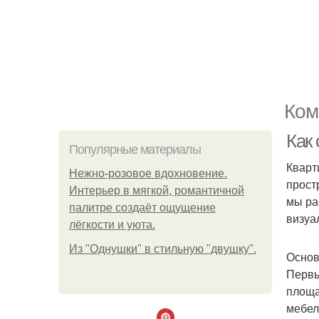
Ком
Как 
Популярные материалы
Кварт
Нежно-розовое вдохновение.
прост
Интерьер в мягкой, романтичной
мы ра
палитре создаёт ощущение
визуа
лёгкости и уюта.
Из "Однушки" в стильную "двушку".
Основ
Первы
площа
мебел