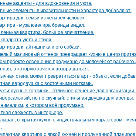
нные акценты - для вдохновения и уюта.
пные элементы выразительности и характера добавляют.
артира для семьи из четырёх человек.
артира - муза ювелира бренды видал.
ленькая квартира, большое впечатление.
 квадрата уюта и стиля.
артира для айтишника и его собаки.
елый малиновый оттенок превращает кухню в центр притя
ом проекте освещение продумано до мелочей: от рабочего 
нная, в которую хочется возвращаться.
ычная стена может превратиться в арт - объект, если добав
тная евродвушка с восточными нотками.
ухъярусные корзинки - отличное решение для организации 
иверсальный, но не скучный: стильная двушка для аренды.
нимализм, в котором всё продумано.
тная свежесть в интерьере.
льшая, открытая кухня с индустриальным характером - мечта
.
мпактная квартира с яркой кухней и продуманной планиров