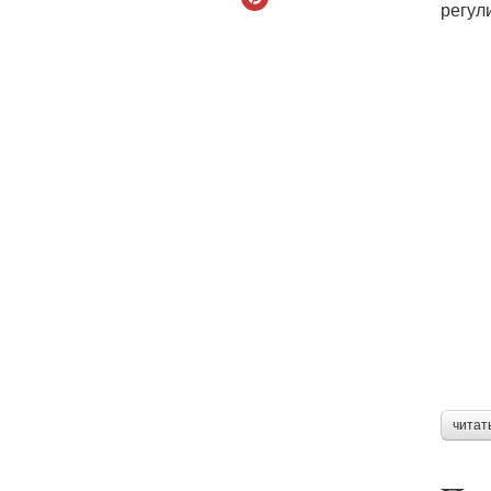
регул
читат