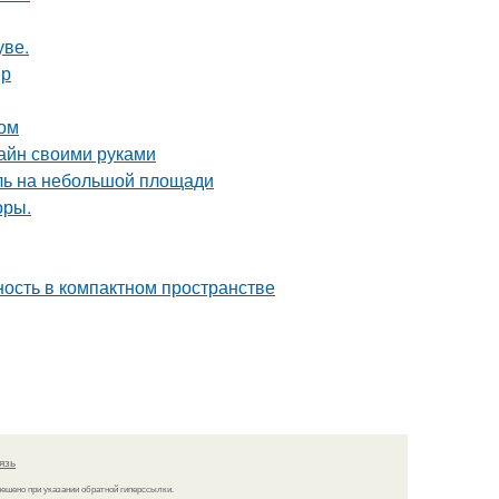
уве.
ер
том
зайн своими руками
иль на небольшой площади
оры.
тность в компактном пространстве
язь
решено при указании обратной гиперссылки.