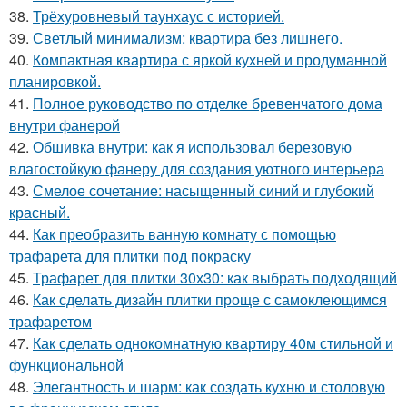
38.
Трёхуровневый таунхаус с историей.
39.
Светлый минимализм: квартира без лишнего.
40.
Компактная квартира с яркой кухней и продуманной
планировкой.
41.
Полное руководство по отделке бревенчатого дома
внутри фанерой
42.
Обшивка внутри: как я использовал березовую
влагостойкую фанеру для создания уютного интерьера
43.
Смелое сочетание: насыщенный синий и глубокий
красный.
44.
Как преобразить ванную комнату с помощью
трафарета для плитки под покраску
45.
Трафарет для плитки 30х30: как выбрать подходящий
46.
Как сделать дизайн плитки проще с самоклеющимся
трафаретом
47.
Как сделать однокомнатную квартиру 40м стильной и
функциональной
48.
Элегантность и шарм: как создать кухню и столовую