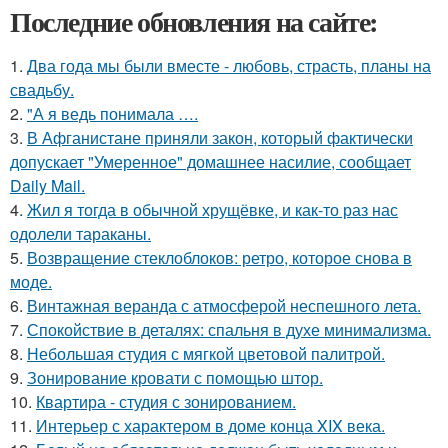
Последние обновления на сайте:
1.
Два года мы были вместе - любовь, страсть, планы на
свадьбу.
2.
"А я ведь понимала ….
3.
В Афганистане приняли закон, который фактически
допускает "Умеренное" домашнее насилие, сообщает
Daily Mail.
4.
Жил я тогда в обычной хрущёвке, и как-то раз нас
одолели тараканы.
5.
Возвращение стеклоблоков: ретро, которое снова в
моде.
6.
Винтажная веранда с атмосферой неспешного лета.
7.
Спокойствие в деталях: спальня в духе минимализма.
8.
Небольшая студия с мягкой цветовой палитрой.
9.
Зонирование кровати с помощью штор.
10.
Квартира - студия с зонированием.
11.
Интерьер с характером в доме конца XIX века.