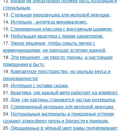
12.
Белый не обязательно должен быть холодным и
стерильным.
13.
Стильная евродвушка для молодой девушки.
14.
Интерьер - антитеза минимализму.
15.
Современная классика с винтажным шармом.
16.
Небольшая квартира с ярким характером.
17.
Умное решение, чтобы скрыть лючок с
коммуникациями, не нарушая эстетику ванной.
18.
Эти решения - не просто тренды, а настоящие
помощники в быту.
19.
Компактное пространство, но сколько вкуса и
продуманности!
20.
Интерьер с нотами сказки.
21.
Квартира, где каждый метр работает на комфорт.
22.
Дом, где картины становятся частью интерьера.
23.
Современный интерьер для молодой девушки.
24.
Натуральные материалы и природные оттенки
создают атмосферу тепла и близости к природе.
25.
Окрашенные в чёрный цвет рамы подчёркивают