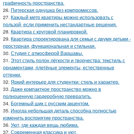
графичность пространства.
26.
Питерская однушка без компромиссов.
27.
Каждый метр квартиры можно использовать с
пользой, если применить нестандартные решения.
28.
Квартира с круговой планировкой.
29.
Квартира спроектирована для семьи с двумя детьми -
просторная, функциональная и стильная.
30.
Студия с атмосферой Варшавы.
31.
Этот стиль полон лёгкости и творчества: текстиль с
орнаментами, плетёные элементы, естественные
оттенки.
32.
Яркий интерьер для студентки: стиль и характер.
33.
Даже компактное пространство можно в
полноценную гардеробную превратить.
34.
Богемный шик с русским акцентом.
35.
Иногда небольшая деталь способна полностью
изменить восприятие пространства.
36.
Уют, где каждая вещь любима.
37.
Современная классика и уют.