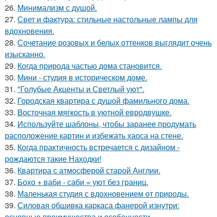
26.
Минимализм с душой.
27.
Свет и фактура: стильные настольные лампы для
вдохновения.
28.
Сочетание розовых и белых оттенков выглядит очень
изысканно.
29.
Когда природа частью дома становится.
30.
Мини - студия в историческом доме.
31.
"Голубые Акценты и Светлый уют".
32.
Городская квартира с душой фамильного дома.
33.
Восточная мягкость в уютной евродвушке.
34.
Используйте шаблоны, чтобы заранее продумать
расположение картин и избежать хаоса на стене.
35.
Когда практичность встречается с дизайном -
рождаются такие Находки!
36.
Квартира с атмосферой старой Англии.
37.
Бохо + ваби - саби = уют без границ.
38.
Маленькая студия с вдохновением от природы.
39.
Силовая обшивка каркаса фанерой изнутри:
основные преимущества и особенности