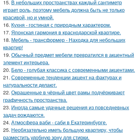
15.
В небольших пространствах каждый сантиметр
играет роль, поэтому мебель должна быть не только
красивой, но и умной.
16.
Кухня - гостиная с природным характером.
17.
Японская гармония в краснодарской квартире.
18.
Мебель - трансформер - Находка для небольших
квартир!
19.
Обычный предмет мебели превратился в акцентный
элемент интерьера.
20.
Бело - голубая классика с современными акцентами.
21.
Современные тенденции акцент на фактурах и
натуральности делают.
22.
Окрашенные в чёрный цвет рамы подчёркивают
графичность пространства.
23.
Иногда самые удачные решения из повседневных
задач рождаются.
24.
Атмосфера ваби - саби в Екатеринбурге.
25.
Необязательно иметь большую квартиру, чтобы
разместить удобную зону для стирки.