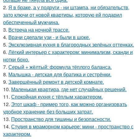
2.
Я в браке, а у подруги - ни штампа, ни обязательств,
зато ключи от новой квартиры, которую ей подарил
обеспеченный мужчина.
3.
Встреча на ночной трассе.
4.
Врачи сделали узи - и были в шоке.
5.
Эксклюзивная кухня в благородных зелёных оттенках.
6.
Лёгкий интерьер с характером: минимализм, сканди и
нотки бохо.
7.
Серый + жёлтый: формула тёплого баланса.
8.
Малышка - детская для братика и сестрёнки.
9.
Завершённый ремонт в детской комнате.
10.
Маленькая квартира, где нет случайных решений.
11.
Спокойная кухня с тёплым характером.
12.
Этот шкаф - пример того, как можно организовать
удобное хранение без больших затрат.
13.
Пространство для тишины и безопасности.
14.
Студия в мраморном карьере: мини - пространство с
характером.