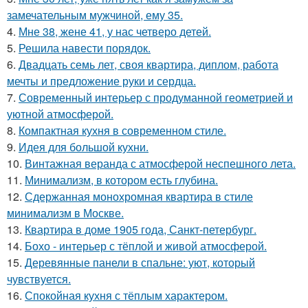
замечательным мужчиной, ему 35.
4.
Мне 38, жене 41, у нас четверо детей.
5.
Решила навести порядок.
6.
Двадцать семь лет, своя квартира, диплом, работа
мечты и предложение руки и сердца.
7.
Современный интерьер с продуманной геометрией и
уютной атмосферой.
8.
Компактная кухня в современном стиле.
9.
Идея для большой кухни.
10.
Винтажная веранда с атмосферой неспешного лета.
11.
Минимализм, в котором есть глубина.
12.
Сдержанная монохромная квартира в стиле
минимализм в Москве.
13.
Квартира в доме 1905 года, Санкт-петербург.
14.
Бохо - интерьер с тёплой и живой атмосферой.
15.
Деревянные панели в спальне: уют, который
чувствуется.
16.
Спокойная кухня с тёплым характером.