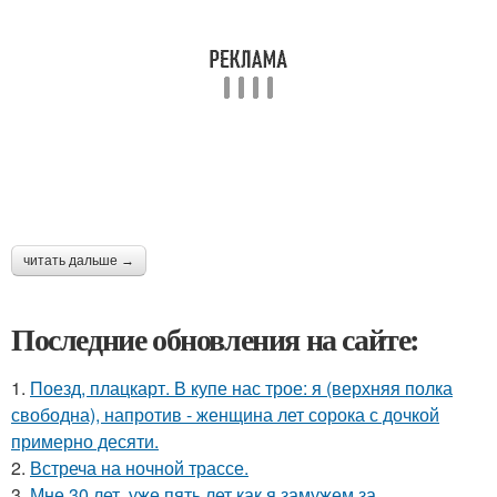
читать дальше →
Последние обновления на сайте:
1.
Поезд, плацкарт. В купе нас трое: я (верхняя полка
свободна), напротив - женщина лет сорока с дочкой
примерно десяти.
2.
Встреча на ночной трассе.
3.
Мне 30 лет, уже пять лет как я замужем за