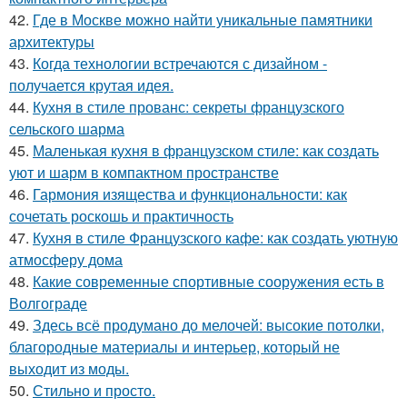
42.
Где в Москве можно найти уникальные памятники
архитектуры
43.
Когда технологии встречаются с дизайном -
получается крутая идея.
44.
Кухня в стиле прованс: секреты французского
сельского шарма
45.
Маленькая кухня в французском стиле: как создать
уют и шарм в компактном пространстве
46.
Гармония изящества и функциональности: как
сочетать роскошь и практичность
47.
Кухня в стиле Французского кафе: как создать уютную
атмосферу дома
48.
Какие современные спортивные сооружения есть в
Волгограде
49.
Здесь всё продумано до мелочей: высокие потолки,
благородные материалы и интерьер, который не
выходит из моды.
50.
Стильно и просто.