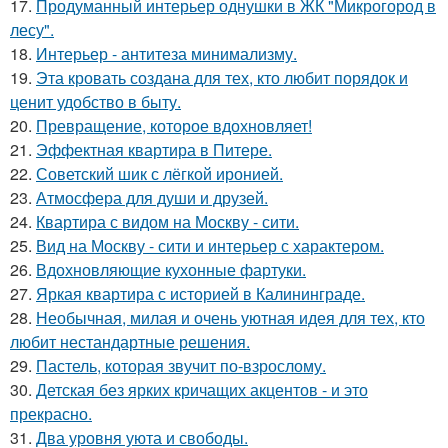
17.
Продуманный интерьер однушки в ЖК "Микрогород в
лесу".
18.
Интерьер - антитеза минимализму.
19.
Эта кровать создана для тех, кто любит порядок и
ценит удобство в быту.
20.
Превращение, которое вдохновляет!
21.
Эффектная квартира в Питере.
22.
Советский шик с лёгкой иронией.
23.
Атмосфера для души и друзей.
24.
Квартира с видом на Москву - сити.
25.
Вид на Москву - сити и интерьер с характером.
26.
Вдохновляющие кухонные фартуки.
27.
Яркая квартира с историей в Калининграде.
28.
Необычная, милая и очень уютная идея для тех, кто
любит нестандартные решения.
29.
Пастель, которая звучит по-взрослому.
30.
Детская без ярких кричащих акцентов - и это
прекрасно.
31.
Два уровня уюта и свободы.