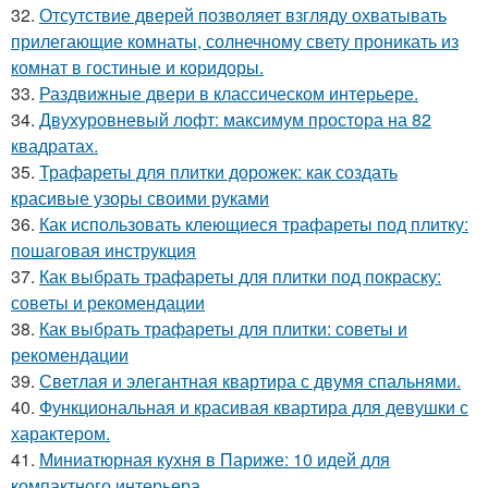
32.
Отсутствие дверей позволяет взгляду охватывать
прилегающие комнаты, солнечному свету проникать из
комнат в гостиные и коридоры.
33.
Раздвижные двери в классическом интерьере.
34.
Двухуровневый лофт: максимум простора на 82
квадратах.
35.
Трафареты для плитки дорожек: как создать
красивые узоры своими руками
36.
Как использовать клеющиеся трафареты под плитку:
пошаговая инструкция
37.
Как выбрать трафареты для плитки под покраску:
советы и рекомендации
38.
Как выбрать трафареты для плитки: советы и
рекомендации
39.
Светлая и элегантная квартира с двумя спальнями.
40.
Функциональная и красивая квартира для девушки с
характером.
41.
Миниатюрная кухня в Париже: 10 идей для
компактного интерьера