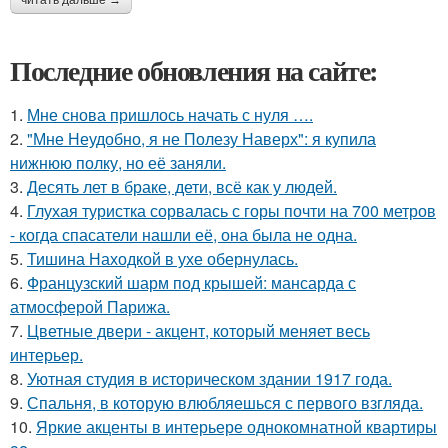
читать дальше →
Последние обновления на сайте:
1.
Мне снова пришлось начать с нуля ….
2.
"Мне Неудобно, я не Полезу Наверх": я купила
нижнюю полку, но её заняли.
3.
Десять лет в браке, дети, всё как у людей.
4.
Глухая туристка сорвалась с горы почти на 700 метров
- когда спасатели нашли её, она была не одна.
5.
Тишина Находкой в ухе обернулась.
6.
Французский шарм под крышей: мансарда с
атмосферой Парижа.
7.
Цветные двери - акцент, который меняет весь
интерьер.
8.
Уютная студия в историческом здании 1917 года.
9.
Спальня, в которую влюбляешься с первого взгляда.
10.
Яркие акценты в интерьере однокомнатной квартиры