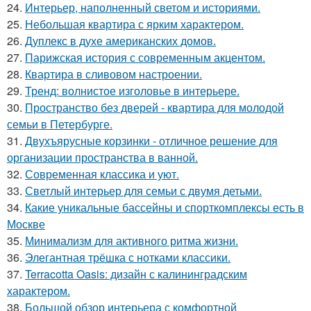
24.
Интерьер, наполненный светом и историями.
25.
Небольшая квартира с ярким характером.
26.
Дуплекс в духе американских домов.
27.
Парижская история с современным акцентом.
28.
Квартира в сливовом настроении.
29.
Тренд: волнистое изголовье в интерьере.
30.
Пространство без дверей - квартира для молодой
семьи в Петербурге.
31.
Двухъярусные корзинки - отличное решение для
организации пространства в ванной.
32.
Современная классика и уют.
33.
Светлый интерьер для семьи с двумя детьми.
34.
Какие уникальные бассейны и спорткомплексы есть в
Москве
35.
Минимализм для активного ритма жизни.
36.
Элегантная трёшка с нотками классики.
37.
Terracotta Oasis: дизайн с калининградским
характером.
38.
Большой обзор интерьера с комфортной