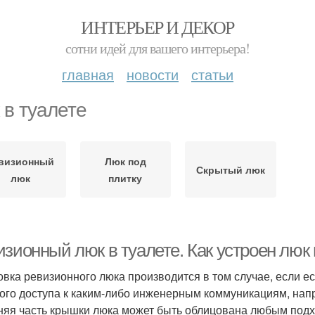
ИНТЕРЬЕР И ДЕКОР
сотни идей для вашего интерьера!
главная
новости
статьи
 в туалете
визионный
Люк под
Скрытый люк
люк
плитку
изионный люк в туалете. Как устроен люк
овка ревизионного люка производится в том случае, если е
ого доступа к каким-либо инженерным коммуникациям, напри
яя часть крышки люка может быть облицована любым подх