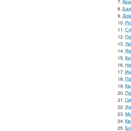
7.
Ква
8.
Бал
9.
Дом
10.
Ро
11.
Сп
12.
Пр
13.
Ую
14.
Яр
15.
Ко
16.
Не
17.
Ин
18.
Пр
19.
Кв
20.
Пр
21.
Од
22.
Ин
23.
Мо
24.
Кв
25.
Бо