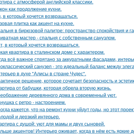
ртира с атмосферой английской классики.
кон как продолжение кухни.
, в который хочется возвращаться.
зовая плитка как акцент на кухне.
альня в бирюзовой палитре: пространство спокойствия и г
иватная мастер - спальня с собственным санузлом.
т, в который хочется возвращаться.
кая квартира в сталинском доме с характером.
гда всё важное спрятано за аккуратными фасадами, интерь
оклассический санузел - это идеальный баланс между эле
терьер в духе "Алисы в стране Чудес".
актичное решение, которое сочетает безопасность и эстетик
артира от бабушки, которая обрела вторую жизнь.
еображение деревянного дома в современный уют.
нушка с ретро - настроением.
огда кажется, что на ремонт кухни уйдут годы, но этот прое
лодой и дерзкий интерьер.
артира с душой: уют для мамы и двух сыновей.
льше акцентов! Интерьер оживает, когда в нём есть яркие д