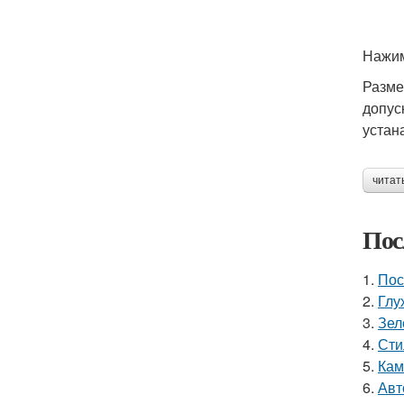
Нажим
Разме
допус
устан
читат
Пос
1.
Пос
2.
Глу
3.
Зел
4.
Сти
5.
Кам
6.
Авт