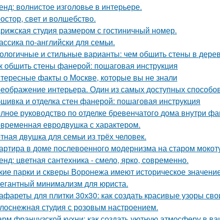
енд: волнистое изголовье в интерьере.
остор, свет и волшебство.
рижская студия размером с гостиничный номер.
ассика по-английски для семьи.
ологичные и стильные варианты: чем обшить стены в дере
к обшить стены фанерой: пошаговая инструкция
тересные факты о Москве, которые вы не знали
еображение интерьера. Один из самых доступных способов 
шивка и отделка стен фанерой: пошаговая инструкция
лное руководство по отделке бревенчатого дома внутри ф
временная евродвушка с характером.
тная двушка для семьи из трёх человек.
артира в доме послевоенного модернизма на старом мокот
енд: цветная сантехника - смело, ярко, современно.
кие парки и скверы Воронежа имеют историческое значени
егантный минимализм для юриста.
афареты для плитки 30х30: как создать красивые узоры св
лоснежная студия с розовым настроением.
рм французской кухни: как создать уютную атмосферу в в