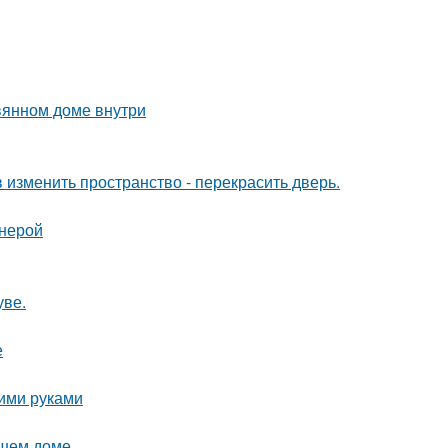
вянном доме внутри
изменить пространство - перекрасить дверь.
анерой
уве.
е
оими руками
ашем доме