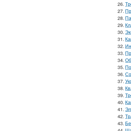
26.
Тр
27.
Пр
28.
Па
29.
Кл
30.
Эк
31.
Ка
32.
Ин
33.
Пр
34.
Об
35.
По
36.
Со
37.
Ую
38.
Кв
39.
Тр
40.
Ка
41.
Эл
42.
Тр
43.
Бе
44.
Ша