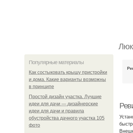
Люк
Популярные материалы
Ре
Как состыковать крышу пристройки
и дома. Какие варианты возможны
в принципе
Простой дизайн участка. Лучшие
идеи для дачи — дизайнерские
Рев
идеи для дачи и правила
Устан
обустройства дачного участка 105
быстр
фото
Внешн