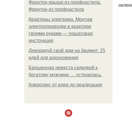
Фронтон крыши из профнастила.
оклее
Фронтон из профнастила
Квартиры электрика. Монтаж
электропроводки в квартире
своими руками — пошаговая
инструкция
Декорируй свой дом на бюджет: 25
идей для вдохновения
Брошенная невеста сиделкой к
богатому мужчине … устроилась.
Ковролин: от идеи до реализации