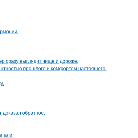
армонии.
ер сразу выглядит чище и дороже.
гантностью прошлого и комфортом настоящего.
у.
кт доказал обратное.
етали.