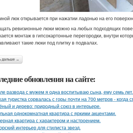
ной люк открывается при нажатии ладонью на его поверхн
щать ревизионные люки можно на любых подходящих поверх
кается монтаж в гипсокартонные перегородки, внутри кото
авливают такие люки под плитку в подвалах.
ь дальше →
ледние обновления на сайте:
ле развода с мужем я одна воспитываю сына, ему семь лет
хая туристка сорвалась с горы почти на 700 метров - когда 
ёный и дерево: природный союз в интерьере.
льная однокомнатная квартира с яркими акцентами.
ерная квартира с характером и настроением.
орский интерьер для стилиста звезд.