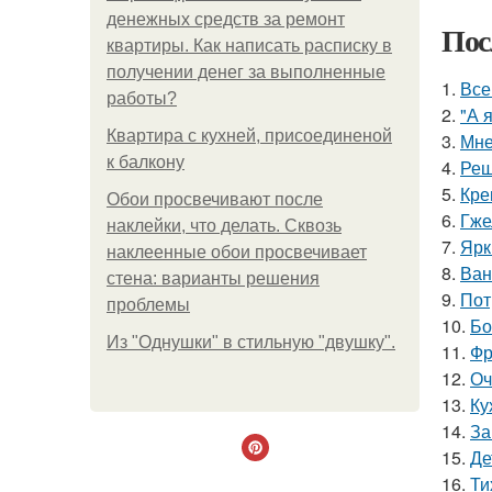
денежных средств за ремонт
Пос
квартиры. Как написать расписку в
получении денег за выполненные
1.
Все
работы?
2.
"А 
Квартира с кухней, присоединеной
3.
Мне
к балкону
4.
Реш
5.
Кре
Обои просвечивают после
6.
Гже
наклейки, что делать. Сквозь
7.
Ярк
наклеенные обои просвечивает
8.
Ван
стена: варианты решения
9.
Пот
проблемы
10.
Бо
Из "Однушки" в стильную "двушку".
11.
Фр
12.
Оч
13.
Ку
14.
За
15.
Де
16.
Ти