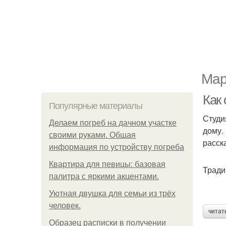
Мар
Как
Популярные материалы
Студи
Делаем погреб на дачном участке
дому.
своими руками. Общая
расск
информация по устройству погреба
Квартира для певицы: базовая
Тради
палитра с яркими акцентами.
Уютная двушка для семьи из трёх
человек.
читат
Образец расписки в получении