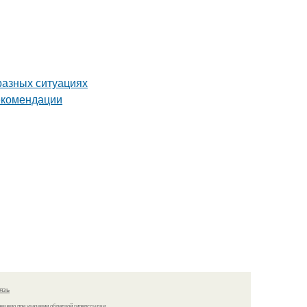
разных ситуациях
екомендации
язь
решено при указании обратной гиперссылки.