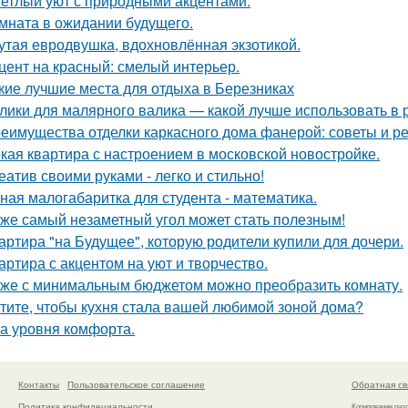
етлый уют с природными акцентами.
мната в ожидании будущего.
утая евродвушка, вдохновлённая экзотикой.
цент на красный: смелый интерьер.
кие лучшие места для отдыха в Березниках
лики для малярного валика — какой лучше использовать в 
еимущества отделки каркасного дома фанерой: советы и р
кая квартира с настроением в московской новостройке.
еатив своими руками - легко и стильно!
ная малогабаритка для студента - математика.
же самый незаметный угол может стать полезным!
артира "на Будущее", которую родители купили для дочери.
артира с акцентом на уют и творчество.
же с минимальным бюджетом можно преобразить комнату.
тите, чтобы кухня стала вашей любимой зоной дома?
а уровня комфорта.
Контакты
Пользовательское соглашение
Обратная св
Политика конфидециальности
Копирование раз