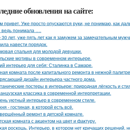
ледние обновления на сайте:
м привет. Уже просто опускаются руки, не понимаю, как дал
я ведь понимала ….
 30 лет, уже пять лет как я замужем за замечательным мужч
ила навести порядок.
мовая спальня для молодой девушки.
льские мотивы в современном интерьере.
ий интерьер для себя: Сталинка в Самаре.
ная комната после капитального ремонта в нежной палитре
рясающий дизайн интерьера частного дома.
танические постеры в интерьере: природная лёгкость и сти
анцузская классика в современной интерпретации.
ень уютный интерьер в современном стиле.
хня - гостиная, в которой есть всё.
вершённый ремонт в детской комнате.
тская комната с акцентом на цвет и фактуру.
хая роскошь. Интерьер, в котором нет кричащих решений, н