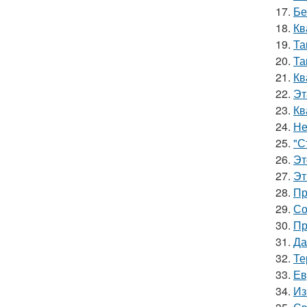
17.
Бе
18.
Кв
19.
Та
20.
Та
21.
Кв
22.
Эт
23.
Кв
24.
Не
25.
"С
26.
Эт
27.
Эт
28.
Пр
29.
Со
30.
Пр
31.
Да
32.
Те
33.
Ев
34.
Из