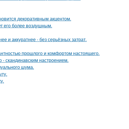
ановится декоративным акцентом.
ет его более воздушным.
е и аккуратнее - без серьёзных затрат.
гантностью прошлого и комфортом настоящего.
о - скандинавским настроением.
изуального шума.
ыту.
у.