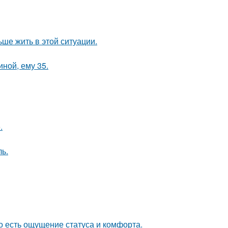
ьше жить в этой ситуации.
иной, ему 35.
.
ль.
о есть ощущение статуса и комфорта.