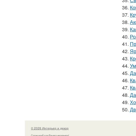
35.
Св
36.
Ко
37.
Кр
38.
Ак
39.
Ка
40.
Ро
41.
Пр
42.
Яр
43.
Кр
44.
Ум
45.
Да
46.
Кв
47.
Кв
48.
Да
49.
Хо
50.
Дв
© 2026 Интерьер и декор
Сотни идей для Вашего интерьера!