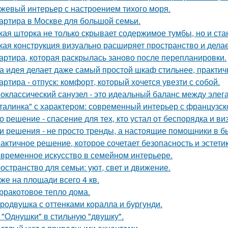
жевый интерьер с настроением тихого моря.
артира в Москве для большой семьи.
кая шторка не только скрывает содержимое тумбы, но и ст
кая конструкция визуально расширяет пространство и дела
артира, которая раскрылась заново после перепланировки.
а идея делает даже самый простой шкаф стильнее, практичне
артира - отпуск: комфорт, который хочется увезти с собой.
оклассический санузел - это идеальный баланс между эле
талинка" с характером: современный интерьер с французск
о решение - спасение для тех, кто устал от беспорядка и в
и решения - не просто тренды, а настоящие помощники в б
актичное решение, которое сочетает безопасность и эстетик
временное искусство в семейном интерьере.
остранство для семьи: уют, свет и движение.
же на площади всего 4 кв.
рракотовое тепло дома.
родвушка с оттенками коралла и бургунди.
 "Однушки" в стильную "двушку".