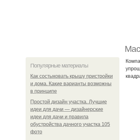
Мас
Компа
Популярные материалы
упрощ
квадр
Как состыковать крышу пристройки
и дома. Какие варианты возможны
в принципе
Простой дизайн участка. Лучшие
идеи для дачи — дизайнерские
идеи для дачи и правила
обустройства дачного участка 105
фото