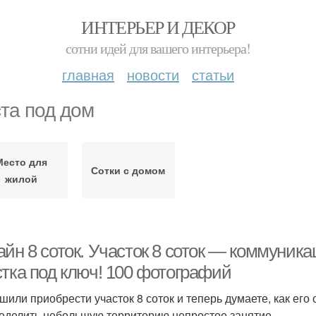
ИНТЕРЬЕР И ДЕКОР
сотни идей для вашего интерьера!
главная
новости
статьи
та под дом
Место для
Сотки с домом
жилой
айн 8 соток. Участок 8 соток — коммуник
стка под ключ! 100 фотографий
шили приобрести участок 8 соток и теперь думаете, как его 
еделить небольшую территорию непростое занятие.