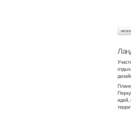
читат
Лан
Участ
отдых
дизай
Плани
Перед
идей,
терри