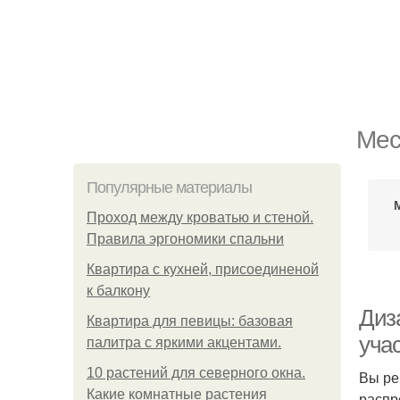
Мес
Популярные материалы
Проход между кроватью и стеной.
Правила эргономики спальни
Квартира с кухней, присоединеной
к балкону
Диз
Квартира для певицы: базовая
уча
палитра с яркими акцентами.
10 растений для северного окна.
Вы ре
Какие комнатные растения
распр