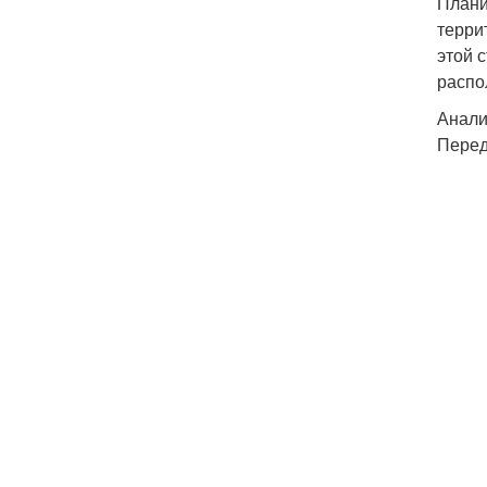
Плани
терри
этой 
распо
Анали
Перед