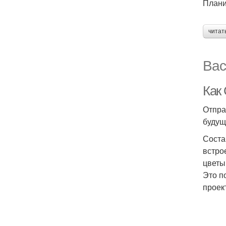
Плани
читат
Вас
Как
Отпра
будущ
Соста
встро
цветы
Это п
проек