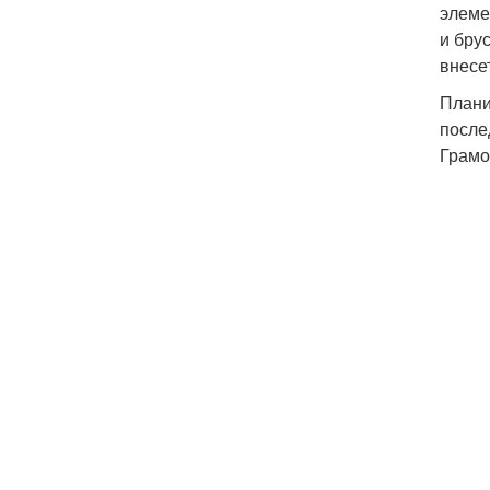
элеме
и бру
внесе
Плани
после
Грамо