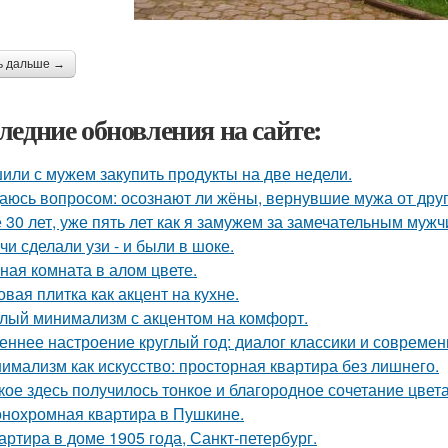
ь дальше →
ледние обновления на сайте:
или с мужем закупить продукты на две недели.
аюсь вопросом: осознают ли жёны, вернувшие мужа от друго
 30 лет, уже пять лет как я замужем за замечательным мужч
чи сделали узи - и были в шоке.
ная комната в алом цвете.
овая плитка как акцент на кухне.
лый минимализм с акцентом на комфорт.
еннее настроение круглый год: диалог классики и современ
имализм как искусство: просторная квартира без лишнего.
кое здесь получилось тонкое и благородное сочетание цвета
нохромная квартира в Пушкине.
артира в доме 1905 года, Санкт-петербург.