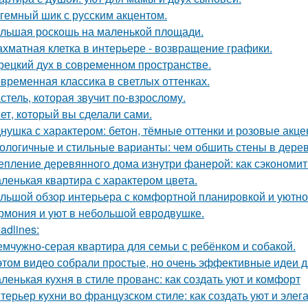
гемный шик с русским акцентом.
льшая роскошь на маленькой площади.
хматная клетка в интерьере - возвращение графики.
рецкий дух в современном пространстве.
временная классика в светлых оттенках.
стель, которая звучит по-взрослому.
ет, который вы сделали сами.
нушка с характером: бетон, тёмные оттенки и розовые акце
ологичные и стильные варианты: чем обшить стены в дере
епление деревянного дома изнутри фанерой: как сэкономит
ленькая квартира с характером цвета.
льшой обзор интерьера с комфортной планировкой и уютн
рмония и уют в небольшой евродвушке.
adlines:
мчужно-серая квартира для семьи с ребёнком и собакой.
этом видео собрали простые, но очень эффективные идеи 
ленькая кухня в стиле прованс: как создать уют и комфорт
терьер кухни во французском стиле: как создать уют и элег