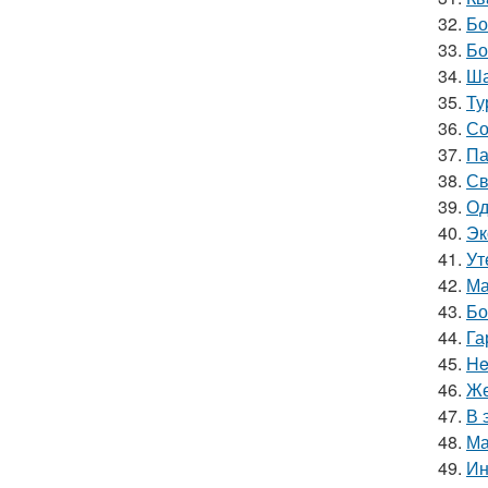
32.
Бо
33.
Бо
34.
Ша
35.
Ту
36.
Со
37.
Па
38.
Св
39.
Од
40.
Эк
41.
Ут
42.
Ма
43.
Бо
44.
Га
45.
He
46.
Же
47.
В 
48.
Ма
49.
Ин