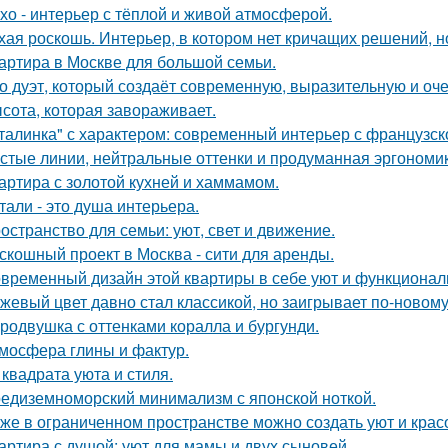
хо - интерьер с тёплой и живой атмосферой.
хая роскошь. Интерьер, в котором нет кричащих решений, н
артира в Москве для большой семьи.
о дуэт, который создаёт современную, выразительную и оч
сота, которая завораживает.
талинка" с характером: современный интерьер с французск
стые линии, нейтральные оттенки и продуманная эргономика
артира с золотой кухней и хаммамом.
тали - это душа интерьера.
остранство для семьи: уют, свет и движение.
скошный проект в Москва - сити для аренды.
временный дизайн этой квартиры в себе уют и функциональ
жевый цвет давно стал классикой, но заигрывает по-новому
родвушка с оттенками коралла и бургунди.
мосфера глины и фактур.
 квадрата уюта и стиля.
едиземноморский минимализм с японской ноткой.
же в ограниченном пространстве можно создать уют и красо
артира с душой: уют для мамы и двух сыновей.