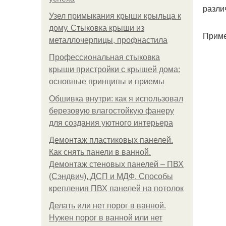
разли
Узел примыкания крыши крыльца к
дому. Стыковка крыши из
Приме
металлочерпицы, профнастила
Профессиональная стыковка
крыши пристройки с крышей дома:
основные принципы и приемы
Обшивка внутри: как я использовал
березовую влагостойкую фанеру
для создания уютного интерьера
Демонтаж пластиковых панелей.
Как снять панели в ванной.
Демонтаж стеновых панелей – ПВХ
(Сэндвич), ДСП и МДФ. Способы
крепления ПВХ панелей на потолок
Делать или нет порог в ванной.
Нужен порог в ванной или нет