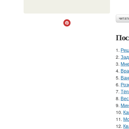
читат
Пос
1.
Реш
2.
Зад
3.
Мне
4.
Вра
5.
Ван
6.
Роз
7.
Тёп
8.
Вес
9.
Мин
10.
Ка
11.
Мо
12.
Кв