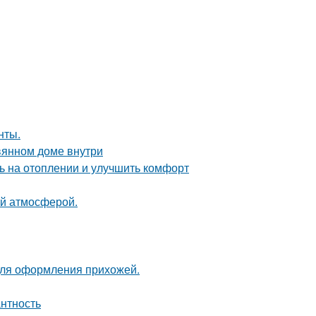
нты.
вянном доме внутри
ь на отоплении и улучшить комфорт
ой атмосферой.
для оформления прихожей.
антность