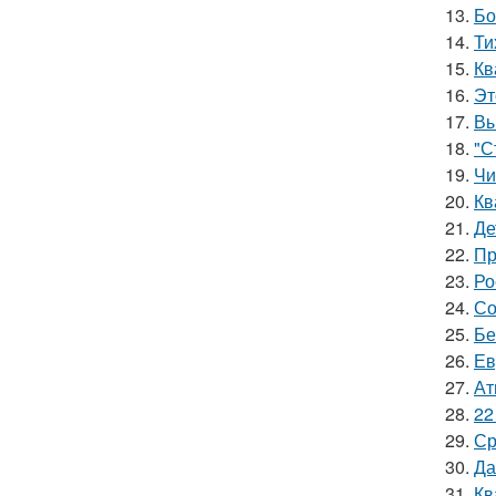
13.
Бо
14.
Ти
15.
Кв
16.
Эт
17.
Вы
18.
"С
19.
Чи
20.
Кв
21.
Де
22.
Пр
23.
Ро
24.
Со
25.
Бе
26.
Ев
27.
Ат
28.
22
29.
Ср
30.
Да
31.
Кв