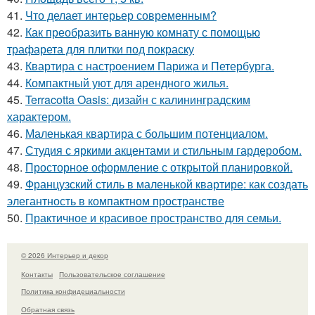
41.
Что делает интерьер современным?
42.
Как преобразить ванную комнату с помощью
трафарета для плитки под покраску
43.
Квартира с настроением Парижа и Петербурга.
44.
Компактный уют для арендного жилья.
45.
Terracotta Oasis: дизайн с калининградским
характером.
46.
Маленькая квартира с большим потенциалом.
47.
Студия с яркими акцентами и стильным гардеробом.
48.
Просторное оформление с открытой планировкой.
49.
Французский стиль в маленькой квартире: как создать
элегантность в компактном пространстве
50.
Практичное и красивое пространство для семьи.
© 2026 Интерьер и декор
Контакты
Пользовательское соглашение
Политика конфидециальности
Обратная связь