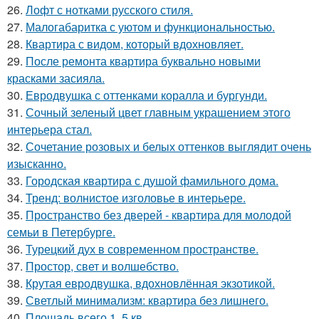
26.
Лофт с нотками русского стиля.
27.
Малогабаритка с уютом и функциональностью.
28.
Квартира с видом, который вдохновляет.
29.
После ремонта квартира буквально новыми
красками засияла.
30.
Евродвушка с оттенками коралла и бургунди.
31.
Сочный зеленый цвет главным украшением этого
интерьера стал.
32.
Сочетание розовых и белых оттенков выглядит очень
изысканно.
33.
Городская квартира с душой фамильного дома.
34.
Тренд: волнистое изголовье в интерьере.
35.
Пространство без дверей - квартира для молодой
семьи в Петербурге.
36.
Турецкий дух в современном пространстве.
37.
Простор, свет и волшебство.
38.
Крутая евродвушка, вдохновлённая экзотикой.
39.
Светлый минимализм: квартира без лишнего.
40.
Площадь всего 1, 5 кв.