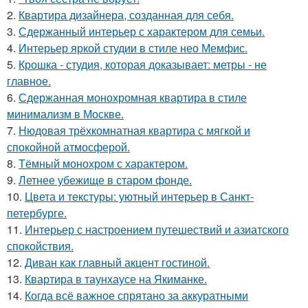
2.
Квартира дизайнера, созданная для себя.
3.
Сдержанный интерьер с характером для семьи.
4.
Интерьер яркой студии в стиле нео Мемфис.
5.
Крошка - студия, которая доказывает: метры - не
главное.
6.
Сдержанная монохромная квартира в стиле
минимализм в Москве.
7.
Нюдовая трёхкомнатная квартира с мягкой и
спокойной атмосферой.
8.
Тёмный монохром с характером.
9.
Летнее убежище в старом фонде.
10.
Цвета и текстуры: уютный интерьер в Санкт-
петербурге.
11.
Интерьер с настроением путешествий и азиатского
спокойствия.
12.
Диван как главный акцент гостиной.
13.
Квартира в таунхаусе на Якиманке.
14.
Когда всё важное спрятано за аккуратными