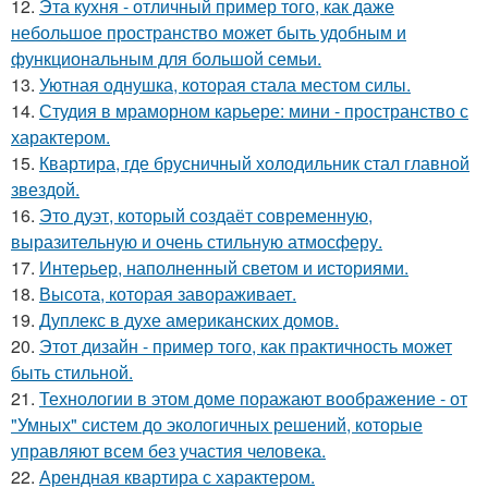
12.
Эта кухня - отличный пример того, как даже
небольшое пространство может быть удобным и
функциональным для большой семьи.
13.
Уютная однушка, которая стала местом силы.
14.
Студия в мраморном карьере: мини - пространство с
характером.
15.
Квартира, где брусничный холодильник стал главной
звездой.
16.
Это дуэт, который создаёт современную,
выразительную и очень стильную атмосферу.
17.
Интерьер, наполненный светом и историями.
18.
Высота, которая завораживает.
19.
Дуплекс в духе американских домов.
20.
Этот дизайн - пример того, как практичность может
быть стильной.
21.
Технологии в этом доме поражают воображение - от
"Умных" систем до экологичных решений, которые
управляют всем без участия человека.
22.
Арендная квартира с характером.