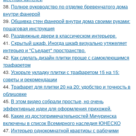
38.
Полное руководство по отделке бревенчатого дома
внутри фанерой
39.
Обшивка стен фанерой внутри дома своими руками:
пошаговая инструкция
40.
Раздвижные двери в классическом интерьере.
41.
Скрытый шкаф. Иногда шкаф визуально утяжеляет
интерьер и "Съедает" пространство.
42.
Как сделать дизайн плитки проще с самоклеющимся
трафаретом
43.
Ускорьте укладку плитки с трафаретом 15 на 15:
советы и рекомендации
44.
Трафарет для плитки 20 на 20: удобство и точность в
облицовке
45.
В этом видео собрали простые, но очень
эффективные идеи для оформления прихожей.
46.
Какие из достопримечательностей Мичуринска
включены в список Всемирного наследия ЮНЕСКО
47.
Интерьер однокомнатной квартиры с рабочими