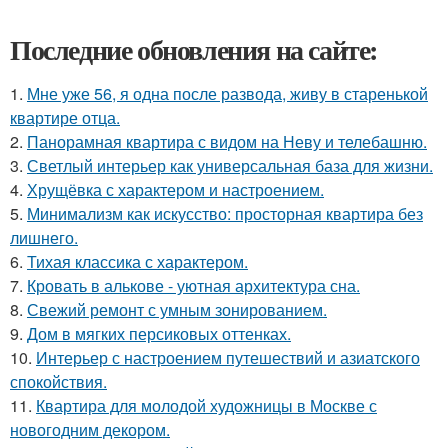
Последние обновления на сайте:
1.
Мне уже 56, я одна после развода, живу в старенькой
квартире отца.
2.
Панорамная квартира с видом на Неву и телебашню.
3.
Светлый интерьер как универсальная база для жизни.
4.
Хрущёвка с характером и настроением.
5.
Минимализм как искусство: просторная квартира без
лишнего.
6.
Тихая классика с характером.
7.
Кровать в алькове - уютная архитектура сна.
8.
Свежий ремонт с умным зонированием.
9.
Дом в мягких персиковых оттенках.
10.
Интерьер с настроением путешествий и азиатского
спокойствия.
11.
Квартира для молодой художницы в Москве с
новогодним декором.