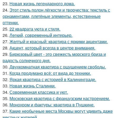
23.
Новая жизнь легендарного дома.
24.
Этот стиль полон лёгкости и творчества: текстиль с
орнаментами, плетёные элементы, естественные
оттенки.
25.
22 квадрата уюта и стиля.
26.
Легкий, современный интерьер.
27.
Желтый и красный: квартира с яркими акцентами.
28.
Акцент, который всегда в центре внимания.
29.
Бирюзовый цвет - это свежесть морского бриза и
радость солнечного дня.
30.
Двухкомнатная квартира с ощущением свободы.
31.
Когда продумано всё: от вида до техники.
32.
Яркая квартира с историей в Калининграде.
33.
Новая жизнь Сталинки.
34.
Современная классика и уют.
35.
Московская квартира с французским настроением.
36.
Монохром и фактуры: квартира в Пушкине.
37.
Какие необычные места Москвы могут удивить даже
местных жителей